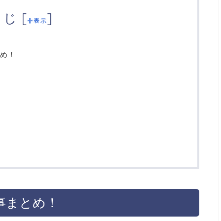
くじ
[
]
非表示
め！
事まとめ！