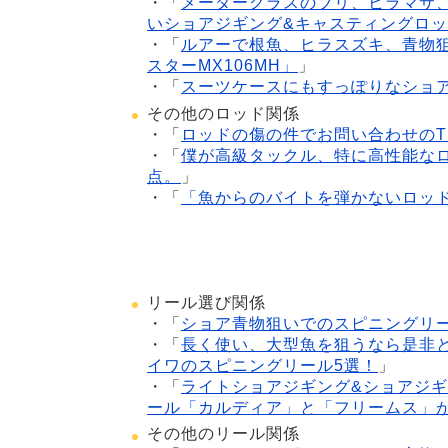
・「
メータークラスのブリ、ヒラマサ
いショアジギング&キャスティングロッ
・「
ルアーで根魚、ヒラスズキ、青物
スターMX106MH」
」
・「
スーツケースにもすっぽりなショ
その他のロッド関係
・「
ロッドの傷の件でお問い合わせの
・「
僕が高級タックル、特に高性能な
点。
」
・「
「魚からのバイトを弾かないロッ
リール選び関係
・「
ショア青物狙いでのスピニングリ
・「
長く使い、大型魚を狙うなら是非
イワのスピニングリール5選！
」
・「
ライトショアジギング&ショアジギ
ール「カルディア」と「フリームス」
その他のリール関係