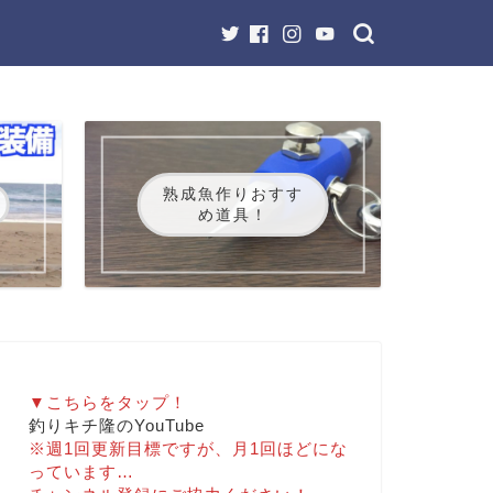
熟成魚作りおすす
め道具！
▼こちらをタップ！
釣りキチ隆のYouTube
※週1回更新目標ですが、月1回ほどにな
っています…