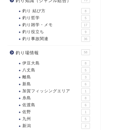
釣り知識（ジャンル総合）
釣り 結び方
8
釣り哲学
5
釣り雑学・メモ
17
釣り役立ち
9
釣り事故関連
36
釣り場情報
58
伊豆大島
8
八丈島
5
離島
3
新島
6
加賀フィッシングエリア
1
糸島
8
佐渡島
6
佐野
1
九州
5
新潟
2