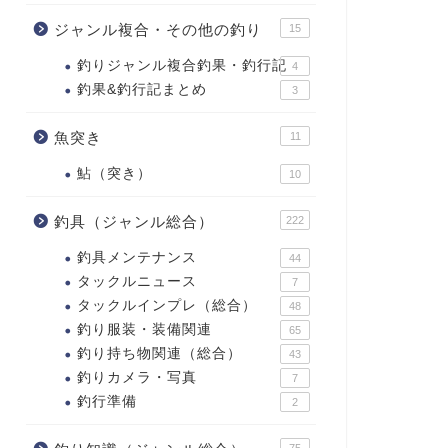
ジャンル複合・その他の釣り
15
釣りジャンル複合釣果・釣行記
4
釣果&釣行記まとめ
3
魚突き
11
鮎（突き）
10
釣具（ジャンル総合）
222
釣具メンテナンス
44
タックルニュース
7
タックルインプレ（総合）
48
釣り服装・装備関連
65
釣り持ち物関連（総合）
43
釣りカメラ・写真
7
釣行準備
2
75