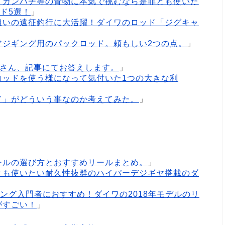
、カンパチ等の青物に本気で挑むなら是非とも使いた
ド5選！
」
狙いの遠征釣行に大活躍！ダイワのロッド「ジグキャ
アジギング用のパックロッド。頼もしい2つの点。
」
Tさん、記事にてお答えします。
」
ロッドを使う様になって気付いた1つの大きな利
ド」がどういう事なのか考えてみた。
」
ールの選び方とおすすめリールまとめ。
」
とも使いたい耐久性抜群のハイパーデジギヤ搭載のダ
ング入門者におすすめ！ダイワの2018年モデルのリ
がすごい！
」