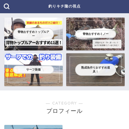
釣りキチ隆の視点
青物おすすめトップルア
青物おすすめミノー
ー
熟成魚作りおすすめ道
サーフ装備
具！
― CATEGORY ―
プロフィール