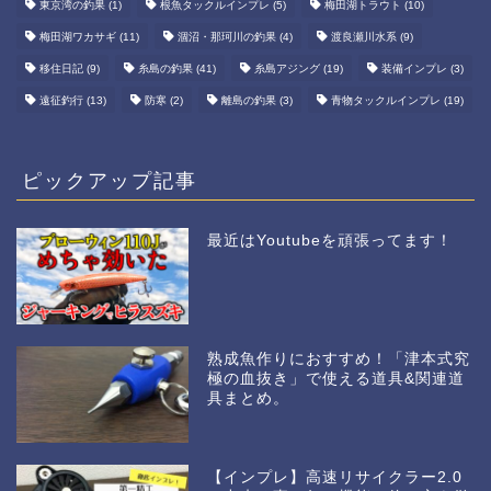
東京湾の釣果
(1)
根魚タックルインプレ
(5)
梅田湖トラウト
(10)
梅田湖ワカサギ
(11)
涸沼・那珂川の釣果
(4)
渡良瀬川水系
(9)
移住日記
(9)
糸島の釣果
(41)
糸島アジング
(19)
装備インプレ
(3)
遠征釣行
(13)
防寒
(2)
離島の釣果
(3)
青物タックルインプレ
(19)
ピックアップ記事
最近はYoutubeを頑張ってます！
熟成魚作りにおすすめ！「津本式究
極の血抜き」で使える道具&関連道
具まとめ。
【インプレ】高速リサイクラー2.0