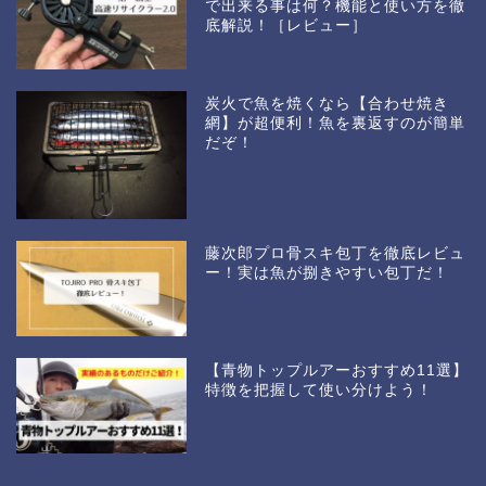
で出来る事は何？機能と使い方を徹
底解説！［レビュー］
炭火で魚を焼くなら【合わせ焼き
網】が超便利！魚を裏返すのが簡単
だぞ！
藤次郎プロ骨スキ包丁を徹底レビュ
ー！実は魚が捌きやすい包丁だ！
【青物トップルアーおすすめ11選】
特徴を把握して使い分けよう！