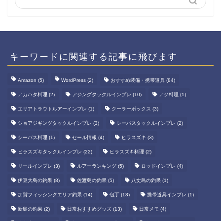
キーワードに関連する記事に飛びます
Amazon
(5)
WordPress
(2)
おすすめ装備・携帯道具
(84)
アカハタ料理
(2)
アジングタックルインプレ
(10)
アジ料理
(1)
エリアトラウトルアーインプレ
(1)
クーラーボックス
(3)
ショアジギングタックルインプレ
(3)
シーバスタックルインプレ
(2)
シーバス料理
(1)
セール情報
(4)
ヒラスズキ
(3)
ヒラスズキタックルインプレ
(22)
ヒラスズキ料理
(2)
リールインプレ
(3)
ルアーランキング
(5)
ロッドインプレ
(4)
伊豆大島の釣果
(8)
佐渡島の釣果
(5)
八丈島の釣果
(1)
加賀フィッシングエリア釣果
(14)
包丁
(18)
携帯道具インプレ
(1)
新島の釣果
(2)
日常おすすめグッズ
(13)
日常メモ
(4)