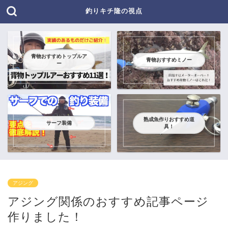
釣りキチ隆の視点
青物おすすめトップルア
青物おすすめミノー
ー
熟成魚作りおすすめ道
サーフ装備
具！
アジング
アジング関係のおすすめ記事ページ
作りました！