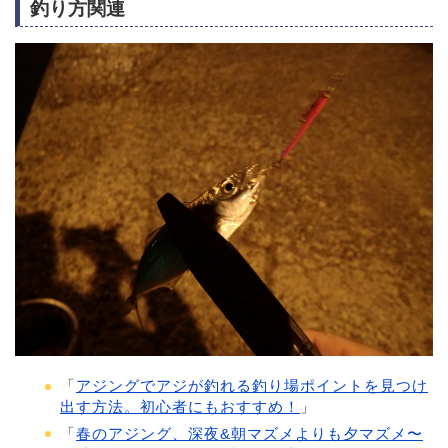
釣り方関連
「
アジングでアジが釣れる釣り場ポイントを見つけ
出す方法。初心者にもおすすめ！
」
「
春のアジング、深夜&朝マズメよりも夕マズメ〜