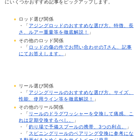
にいくつかおすすめ記事をピックアップします。
ロッド選び関係
・「
アジングロッドのおすすめな選び方。特徴、長
さ、ルアー重量等を徹底解説！
」
その他のロッド関係
・「
ロッドの傷の件でお問い合わせのTさん、記事
にてお答えします。
」
リール選び関係
・「
アジングリールのおすすめな選び方。サイズ、
性能、使用ライン等を徹底解説！
」
その他のリール関係
・「
リールのドラグワッシャーを交換して痛感。こ
れは定期交換するべし。
」
・「
釣り場で予備スプールの携帯、3つの利点。
」
・「
スピニングリールのベアリング交換に参考にな
る動画がまとめられたサイトページ発見。
」