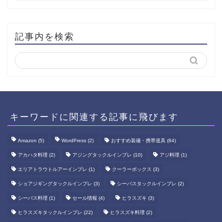
記事内を検索
キーワードに関連する記事に飛びます
Amazon
(5)
WordPress
(2)
おすすめ装備・携帯道具
(84)
アカハタ料理
(2)
アジングタックルインプレ
(10)
アジ料理
(1)
エリアトラウトルアーインプレ
(1)
クーラーボックス
(3)
ショアジギングタックルインプレ
(3)
シーバスタックルインプレ
(2)
シーバス料理
(1)
セール情報
(4)
ヒラスズキ
(3)
ヒラスズキタックルインプレ
(22)
ヒラスズキ料理
(2)