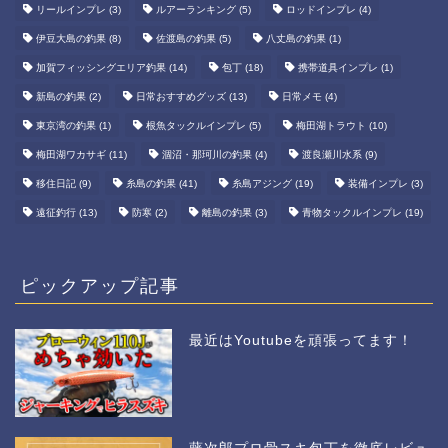
リールインプレ
(3)
ルアーランキング
(5)
ロッドインプレ
(4)
伊豆大島の釣果
(8)
佐渡島の釣果
(5)
八丈島の釣果
(1)
加賀フィッシングエリア釣果
(14)
包丁
(18)
携帯道具インプレ
(1)
新島の釣果
(2)
日常おすすめグッズ
(13)
日常メモ
(4)
東京湾の釣果
(1)
根魚タックルインプレ
(5)
梅田湖トラウト
(10)
梅田湖ワカサギ
(11)
涸沼・那珂川の釣果
(4)
渡良瀬川水系
(9)
移住日記
(9)
糸島の釣果
(41)
糸島アジング
(19)
装備インプレ
(3)
遠征釣行
(13)
防寒
(2)
離島の釣果
(3)
青物タックルインプレ
(19)
ピックアップ記事
最近はYoutubeを頑張ってます！