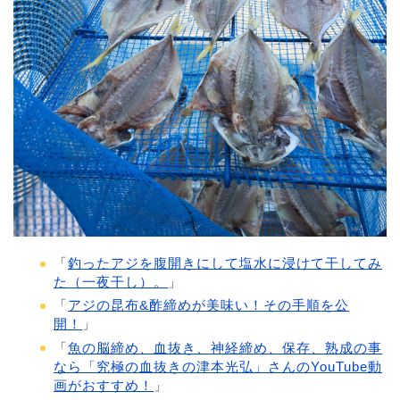
「
釣ったアジを腹開きにして塩水に浸けて干してみ
た（一夜干し）。
」
「
アジの昆布&酢締めが美味い！その手順を公
開！
」
「
魚の脳締め、血抜き、神経締め、保存、熟成の事
なら「究極の血抜きの津本光弘」さんのYouTube動
画がおすすめ！
」