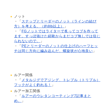
ノット
・「
スナップとリーダーのノット（ラインの結び
方）を考える。（約8lb以上）
」
・「
FGノットではライターで炙ってコブを作って
ます。すっぽ抜けた経験からまだコブ無しでは信じ
られないので。
」
・「
PEとリーダーのノットの仕上げのハーフヒッ
チは同じ方向に編み込んだ、螺旋状が心地良い
」
ルアー関係
・「
メタルジグでアジング、トレブル（トリプル）
フックがよく釣れる！
」
ルアー加工関係
・「
ルアーのウレタンコーティング7記事まと
め。
」