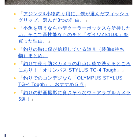
「
アジング&小物釣り用に、僕が選んだフィッシュ
グリップ、選んだ3つの理由。
」
「
小魚を狙うなら小型クーラーボックスを所持した
い。そこで高性能なものをと「ダイワZS1100」を
買った理由。
」
「
釣りの時に僕が信頼している道具（装備&持ち
物）まとめ。
「
釣りで使う防水カメラの利点は後で洗えるところ
にあり！「オリンパス STYLUS TG-4 Tough」
」
「
釣りでのコンデジなら「OLYMPUS STYLUS
TG-4 Tough」。おすすめ５点
」
「
釣りの動画撮影に良さそうなウェアラブルカメラ
5選！
」