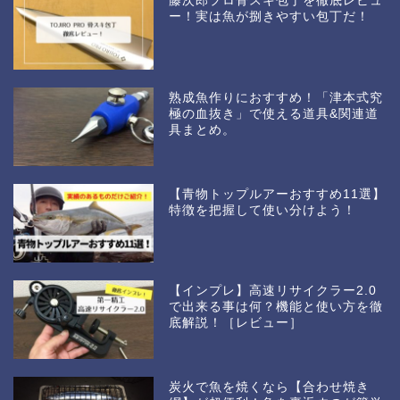
藤次郎プロ骨スキ包丁を徹底レビュ
ー！実は魚が捌きやすい包丁だ！
熟成魚作りにおすすめ！「津本式究
極の血抜き」で使える道具&関連道
具まとめ。
【青物トップルアーおすすめ11選】
特徴を把握して使い分けよう！
【インプレ】高速リサイクラー2.0
で出来る事は何？機能と使い方を徹
底解説！［レビュー］
炭火で魚を焼くなら【合わせ焼き