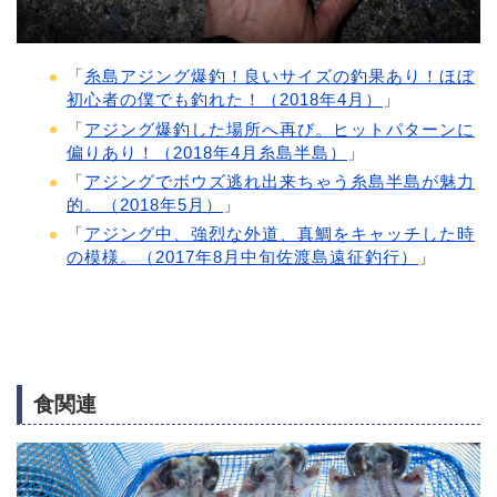
「
糸島アジング爆釣！良いサイズの釣果あり！ほぼ
初心者の僕でも釣れた！（2018年4月）
」
「
アジング爆釣した場所へ再び。ヒットパターンに
偏りあり！（2018年4月糸島半島）
」
「
アジングでボウズ逃れ出来ちゃう糸島半島が魅力
的。（2018年5月）
」
「
アジング中、強烈な外道、真鯛をキャッチした時
の模様。（2017年8月中旬佐渡島遠征釣行）
」
食関連