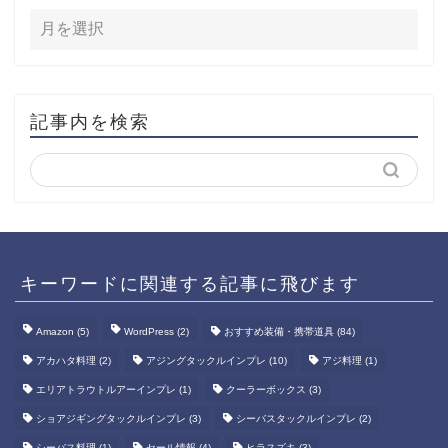
記事内を検索
キーワードに関連する記事に飛びます
Amazon
(5)
WordPress
(2)
おすすめ装備・携帯道具
(84)
アカハタ料理
(2)
アジングタックルインプレ
(10)
アジ料理
(1)
エリアトラウトルアーインプレ
(1)
クーラーボックス
(3)
ショアジギングタックルインプレ
(3)
シーバスタックルインプレ
(2)
シーバス料理
(1)
セール情報
(4)
ヒラスズキ
(3)