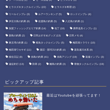
ヒラスズキタックルインプレ
(22)
ヒラスズキ料理
(2)
リールインプレ
(3)
ルアーランキング
(5)
ロッドインプレ
(4)
伊豆大島の釣果
(8)
佐渡島の釣果
(5)
八丈島の釣果
(1)
加賀フィッシングエリア釣果
(14)
包丁
(18)
携帯道具インプレ
(1)
新島の釣果
(2)
日常おすすめグッズ
(13)
日常メモ
(4)
東京湾の釣果
(1)
根魚タックルインプレ
(5)
梅田湖トラウト
(10)
梅田湖ワカサギ
(11)
涸沼・那珂川の釣果
(4)
渡良瀬川水系
(9)
移住日記
(9)
糸島の釣果
(41)
糸島アジング
(19)
装備インプレ
(3)
遠征釣行
(13)
防寒
(2)
離島の釣果
(3)
青物タックルインプレ
(19)
ピックアップ記事
最近はYoutubeを頑張ってます！