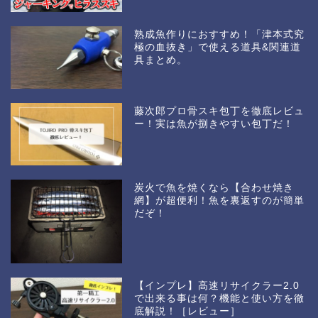
熟成魚作りにおすすめ！「津本式究
極の血抜き」で使える道具&関連道
具まとめ。
藤次郎プロ骨スキ包丁を徹底レビュ
ー！実は魚が捌きやすい包丁だ！
炭火で魚を焼くなら【合わせ焼き
網】が超便利！魚を裏返すのが簡単
だぞ！
【インプレ】高速リサイクラー2.0
で出来る事は何？機能と使い方を徹
底解説！［レビュー］