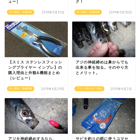
ュー］
ク！
2019年5月31日
2019年5月30日
釣り服装・装備関連
釣り服装・装備関連
【スミス ステンレスフィッシ
アジの神経締めは鼻からでも
ングプライヤー インプレ】の
出来る事を知る。そのやり方
購入理由と外観&機能まとめ
とメリット。
［レビュー］
2019年4月29日
2019年4月2日
釣り服装・装備関連
アジング釣り方・知識
アジを神経締めするなら、
サビキ釣りの餌に使うコマセ