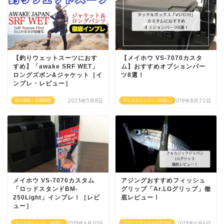
【釣りウェットスーツにおす
【メイホウ VS-7070カスタ
すめ】「awake SRF WET」
ム】おすすめオプションパー
ロングズボン&ジャケット［イ
ツ8選！
ンプレ・レビュー］
2023年5月8日
2019年8月22日
釣り服装・装備関連
タックルインプレ（総合）
メイホウ VS-7070カスタム
アジングおすすめフィッシュ
「ロッドスタンドBM-
グリップ「Ar.LGグリップ」徹
250Light」インプレ！［レビ
底レビュー！
ュー］
2019年6月10日
2019年6月6日
タックルインプレ（総合）
アジングタックルおすすめ