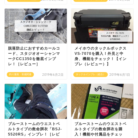
脱落防止におすすめカールコ
メイホウのタックルボックス
ード、スタジオオーシャンマ
VS-7070を購入！外見と中
ークCC1350を徹底インプ
身、機能をチェック！【イン
レ！［レビュー］
プレ（レビュー）】
2019年6月2日
2019年6月1日
釣り服装・装備関連
タックルインプレ（総合）
ブルーストームのウエストベ
ブルーストームのウエストベ
ルトタイプの救命胴衣「BSJ-
ルトタイプの救命胴衣を購
5520RS」インプレ！［レビ
入！機能や付属品をチェッ