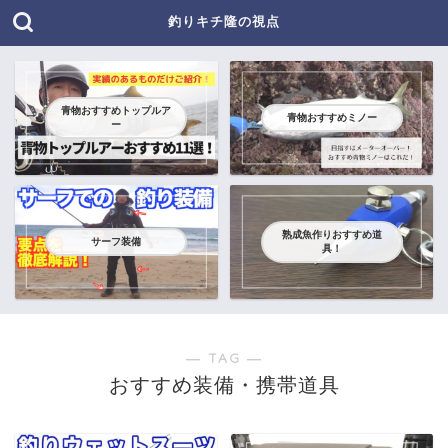
釣りキチ隆の視点
青物おすすめトップルア
青物おすすめミノー
ー
熟成魚作りおすすめ道
サーフ装備
具！
― TAG ―
おすすめ装備・携帯道具