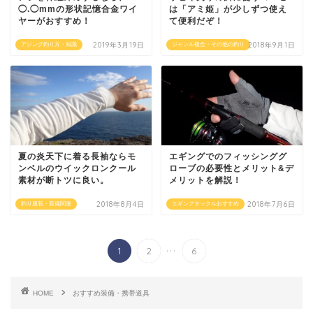
◯.◯mmの形状記憶合金ワイ
は「アミ姫」が少しずつ使え
ヤーがおすすめ！
て便利だぞ！
2019年3月19日
2018年9月1日
アジング釣り方・知識
ジャンル複合・その他の釣り
夏の炎天下に着る長袖ならモ
エギングでのフィッシンググ
ンベルのウイックロンクール
ローブの必要性とメリット&デ
素材が断トツに良い。
メリットを解説！
2018年8月4日
2018年7月6日
釣り服装・装備関連
エギングタックルおすすめ
...
1
2
6
HOME
おすすめ装備・携帯道具