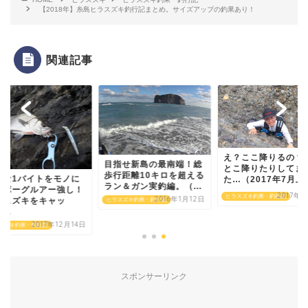
【2018年】糸島ヒラスズキ釣行記まとめ。サイズアップの釣果あり！
関連記事
え？ここ降りるの？
目指せ新島の最南端！総
とこ降りたりしてま
歩行距離10キロを超える
重な1バイトをモノに
た…（2017年7月上旬
ラン＆ガン実釣編。（...
るボーグルアー強し！
2017年
ヒラスズキ釣果・釣行記
2016年1月12日
ラスズキをキャッ
ヒラスズキ釣果・釣行記
...
2017年12月14日
スズキ釣果・釣行記
スポンサーリンク