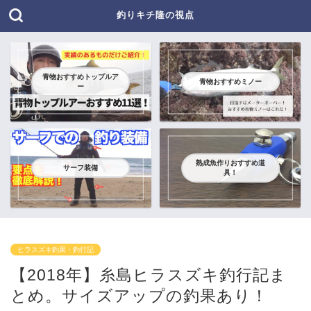
釣りキチ隆の視点
青物おすすめトップルア
青物おすすめミノー
ー
熟成魚作りおすすめ道
サーフ装備
具！
ヒラスズキ釣果・釣行記
【2018年】糸島ヒラスズキ釣行記ま
とめ。サイズアップの釣果あり！