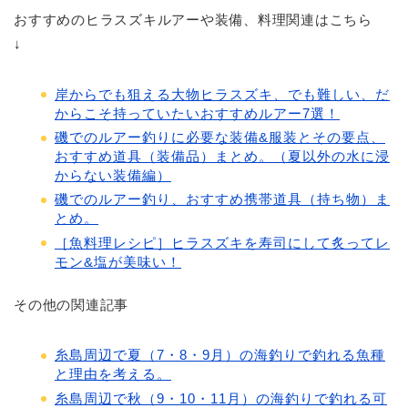
おすすめのヒラスズキルアーや装備、料理関連はこちら
↓
岸からでも狙える大物ヒラスズキ、でも難しい、だ
からこそ持っていたいおすすめルアー7選！
磯でのルアー釣りに必要な装備&服装とその要点、
おすすめ道具（装備品）まとめ。（夏以外の水に浸
からない装備編）
磯でのルアー釣り、おすすめ携帯道具（持ち物）ま
とめ。
［魚料理レシピ］ヒラスズキを寿司にして炙ってレ
モン&塩が美味い！
その他の関連記事
糸島周辺で夏（7・8・9月）の海釣りで釣れる魚種
と理由を考える。
糸島周辺で秋（9・10・11月）の海釣りで釣れる可