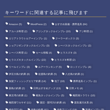
キーワードに関連する記事に飛びます
Amazon
(5)
WordPress
(2)
おすすめ装備・携帯道具
(84)
アカハタ料理
(2)
アジングタックルインプレ
(10)
アジ料理
(1)
エリアトラウトルアーインプレ
(1)
クーラーボックス
(3)
ショアジギングタックルインプレ
(3)
シーバスタックルインプレ
(2)
シーバス料理
(1)
セール情報
(4)
ヒラスズキ
(3)
ヒラスズキタックルインプレ
(22)
ヒラスズキ料理
(2)
リールインプレ
(3)
ルアーランキング
(5)
ロッドインプレ
(4)
伊豆大島の釣果
(8)
佐渡島の釣果
(5)
八丈島の釣果
(1)
加賀フィッシングエリア釣果
(14)
包丁
(18)
携帯道具インプレ
(1)
新島の釣果
(2)
日常おすすめグッズ
(13)
日常メモ
(4)
東京湾の釣果
(1)
根魚タックルインプレ
(5)
梅田湖トラウト
(10)
梅田湖ワカサギ
(11)
涸沼・那珂川の釣果
(4)
渡良瀬川水系
(9)
移住日記
(9)
糸島の釣果
(41)
糸島アジング
(19)
装備インプレ
(3)