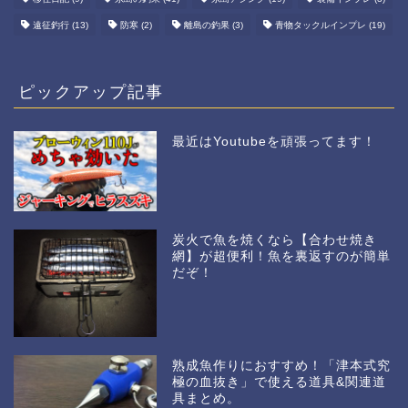
遠征釣行
(13)
防寒
(2)
離島の釣果
(3)
青物タックルインプレ
(19)
ピックアップ記事
最近はYoutubeを頑張ってます！
炭火で魚を焼くなら【合わせ焼き
網】が超便利！魚を裏返すのが簡単
だぞ！
熟成魚作りにおすすめ！「津本式究
極の血抜き」で使える道具&関連道
具まとめ。