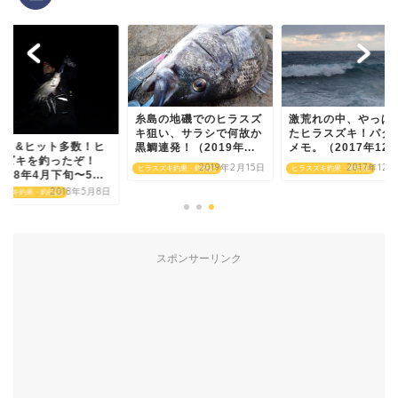
糸島の地磯でのヒラスズ
激荒れの中、やっぱ
キ狙い、サラシで何故か
たヒラスズキ！パタ
イト&ヒット多数！ヒ
黒鯛連発！（2019年...
メモ。（2017年12..
スズキを釣ったぞ！
2019年2月15日
2017年12
ヒラスズキ釣果・釣行記
ヒラスズキ釣果・釣行記
018年4月下旬〜5...
2018年5月8日
スズキ釣果・釣行記
スポンサーリンク