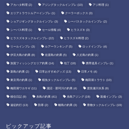
アカハタ料理
(2)
アジングタックルインプレ
(10)
アジ料理
(1)
エリアトラウトルアーインプレ
(1)
クーラーボックス
(3)
ショアジギングタックルインプレ
(3)
シーバスタックルインプレ
(2)
シーバス料理
(1)
セール情報
(4)
ヒラスズキ
(3)
ヒラスズキタックルインプレ
(22)
ヒラスズキ料理
(2)
リールインプレ
(3)
ルアーランキング
(5)
ロッドインプレ
(4)
伊豆大島の釣果
(8)
佐渡島の釣果
(5)
八丈島の釣果
(1)
加賀フィッシングエリア釣果
(14)
包丁
(18)
携帯道具インプレ
(1)
新島の釣果
(2)
日常おすすめグッズ
(13)
日常メモ
(4)
東京湾の釣果
(1)
根魚タックルインプレ
(5)
梅田湖トラウト
(10)
梅田湖ワカサギ
(11)
涸沼・那珂川の釣果
(4)
渡良瀬川水系
(9)
移住日記
(9)
糸島の釣果
(41)
糸島アジング
(19)
装備インプレ
(3)
遠征釣行
(13)
防寒
(2)
離島の釣果
(3)
青物タックルインプレ
(19)
ピックアップ記事