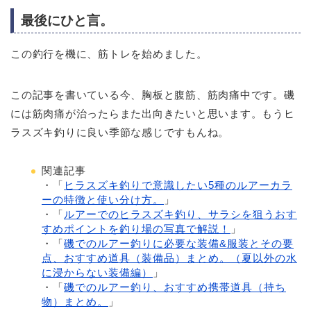
最後にひと言。
この釣行を機に、筋トレを始めました。
この記事を書いている今、胸板と腹筋、筋肉痛中です。磯
には筋肉痛が治ったらまた出向きたいと思います。もうヒ
ラスズキ釣りに良い季節な感じですもんね。
関連記事
・「
ヒラスズキ釣りで意識したい5種のルアーカラ
ーの特徴と使い分け方。
」
・「
ルアーでのヒラスズキ釣り、サラシを狙うおす
すめポイントを釣り場の写真で解説！
」
・「
磯でのルアー釣りに必要な装備&服装とその要
点、おすすめ道具（装備品）まとめ。（夏以外の水
に浸からない装備編）
」
・「
磯でのルアー釣り、おすすめ携帯道具（持ち
物）まとめ。
」