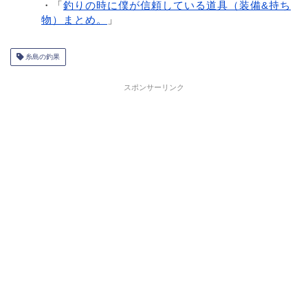
・「
釣りの時に僕が信頼している道具（装備&持ち
物）まとめ。
」
糸島の釣果
スポンサーリンク