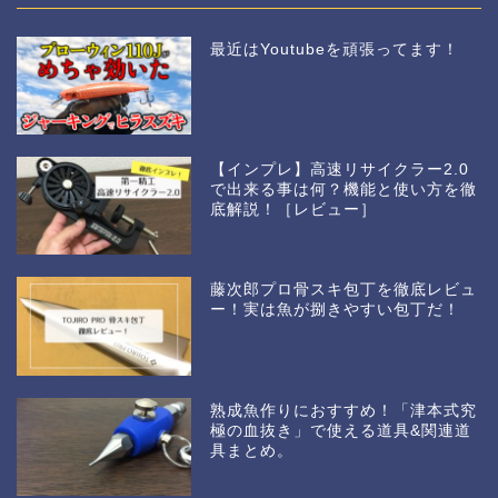
最近はYoutubeを頑張ってます！
【インプレ】高速リサイクラー2.0
で出来る事は何？機能と使い方を徹
底解説！［レビュー］
藤次郎プロ骨スキ包丁を徹底レビュ
ー！実は魚が捌きやすい包丁だ！
熟成魚作りにおすすめ！「津本式究
極の血抜き」で使える道具&関連道
具まとめ。