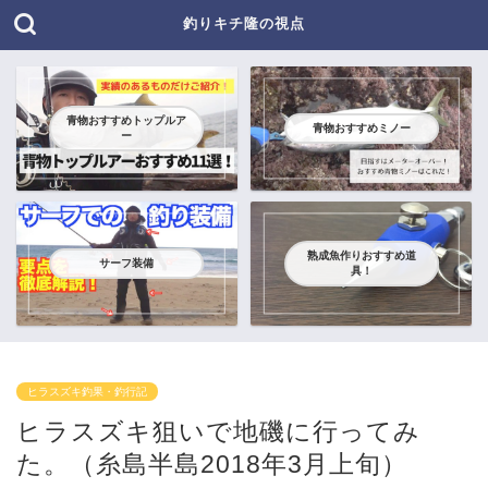
釣りキチ隆の視点
青物おすすめトップルア
青物おすすめミノー
ー
熟成魚作りおすすめ道
サーフ装備
具！
ヒラスズキ釣果・釣行記
ヒラスズキ狙いで地磯に行ってみ
た。（糸島半島2018年3月上旬）