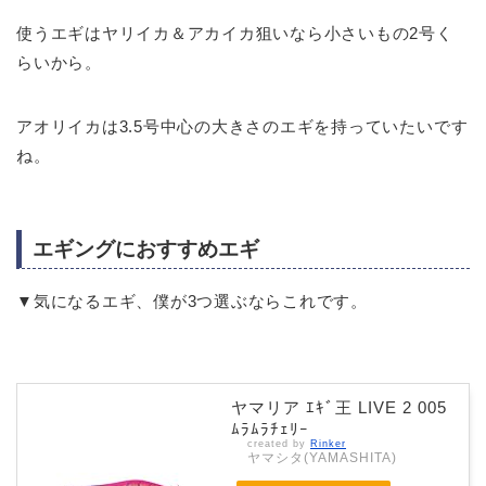
使うエギはヤリイカ＆アカイカ狙いなら小さいもの2号く
らいから。
アオリイカは3.5号中心の大きさのエギを持っていたいです
ね。
エギングにおすすめエギ
▼気になるエギ、僕が3つ選ぶならこれです。
ヤマリア ｴｷﾞ王 LIVE 2 005
ﾑﾗﾑﾗﾁｪﾘｰ
created by
Rinker
ヤマシタ(YAMASHITA)