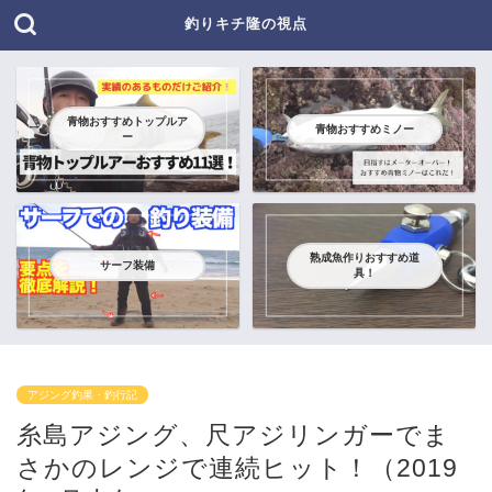
釣りキチ隆の視点
青物おすすめトップルア
青物おすすめミノー
ー
熟成魚作りおすすめ道
サーフ装備
具！
アジング釣果・釣行記
糸島アジング、尺アジリンガーでま
さかのレンジで連続ヒット！（2019