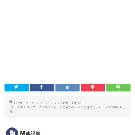
HOME
アジング
アジング釣果・釣行記
糸島アジング、尺アジリンガーでまさかのレンジで連続ヒット！（2019年3月上
旬）
関連記事