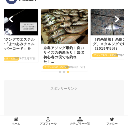
島アジングでエステル
［釣果情報］糸島ア
イン「よつあみチェル
グ、メタルジグで爆
糸島アジング爆釣！良い
アンバーコード」を
（2019年5月）
サイズの釣果あり！ほぼ
.
2019年5
アジング釣果・釣行記
初心者の僕でも釣れ
2019年2月17日
ング釣果・釣行記
た！...
2018年4月19日
アジング釣果・釣行記
スポンサーリンク
ホーム
プロフィール
カテゴリー一覧
フォロー