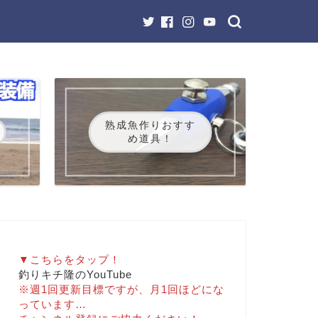
熟成魚作りおすす
め道具！
▼こちらをタップ！
釣りキチ隆のYouTube
※週1回更新目標ですが、月1回ほどにな
っています…