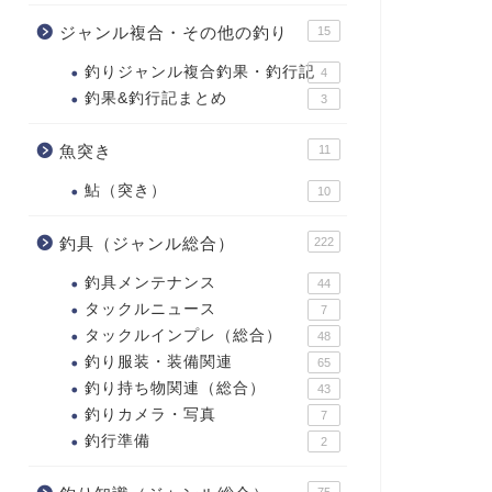
ジャンル複合・その他の釣り
15
釣りジャンル複合釣果・釣行記
4
釣果&釣行記まとめ
3
魚突き
11
鮎（突き）
10
釣具（ジャンル総合）
222
釣具メンテナンス
44
タックルニュース
7
タックルインプレ（総合）
48
釣り服装・装備関連
65
釣り持ち物関連（総合）
43
釣りカメラ・写真
7
釣行準備
2
75