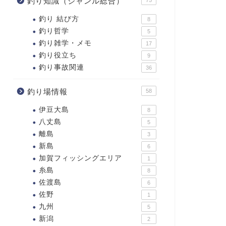
釣り知識（ジャンル総合）
釣り 結び方
8
釣り哲学
5
釣り雑学・メモ
17
釣り役立ち
9
釣り事故関連
36
釣り場情報
58
伊豆大島
8
八丈島
5
離島
3
新島
6
加賀フィッシングエリア
1
糸島
8
佐渡島
6
佐野
1
九州
5
新潟
2