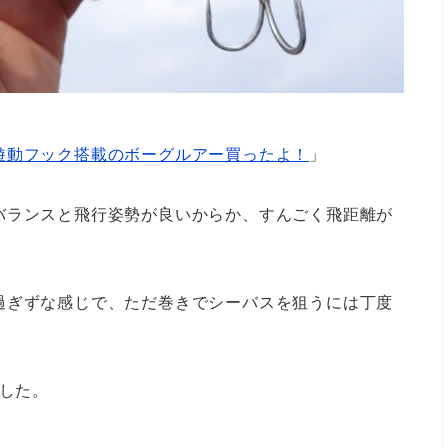
遊動フック搭載のボーグルアー買ったよ！
」
バランスと飛行姿勢が良いからか、すんごく飛距離が
過ぎずな感じで、ただ巻きでシーバスを狙うには丁度
ました。