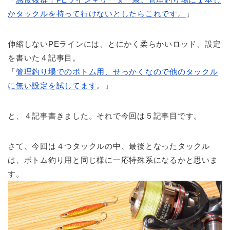
かタックルを持って行けないとしたらこれです。
」
伸縮しないPEラインには、とにかく柔らかいロッド、設定
を書いた４記事目。
「
管理釣り場でのボトム用、せっかくなので他のタックル
に無い設定を試してます
。」
と、４記事書きました。それで今回は５記事目です。
さて、今回は４つタックルの中、最後となったタックル
は、ボトム釣り用と同じ様に一応特殊系になるかと思いま
す。