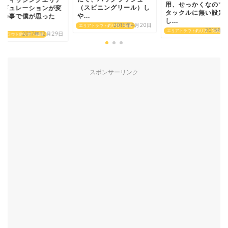
用、せっかくなので
（スピニングリール）し
レギュレーションが変
タックルに無い設定
や...
との事で僕が思った
し...
.
2015年4月20日
エリアトラウト釣り方・知識
2015年
エリアトラウト釣り方・知識
2017年12月29日
アトラウト釣り方・知識
スポンサーリンク