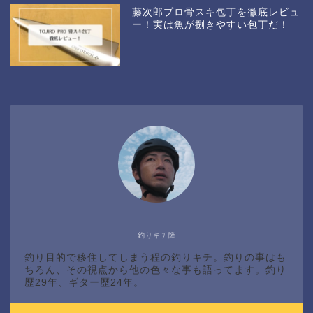
藤次郎プロ骨スキ包丁を徹底レビュ
ー！実は魚が捌きやすい包丁だ！
釣りキチ隆
釣り目的で移住してしまう程の釣りキチ。釣りの事はも
ちろん、その視点から他の色々な事も語ってます。釣り
歴29年、ギター歴24年。