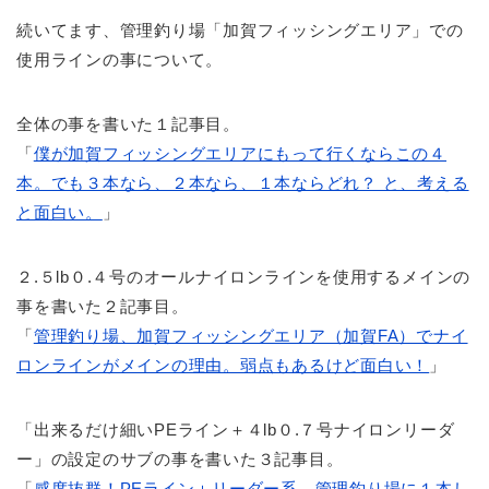
続いてます、管理釣り場「加賀フィッシングエリア」での
使用ラインの事について。
全体の事を書いた１記事目。
「
僕が加賀フィッシングエリアにもって行くならこの４
本。でも３本なら、２本なら、１本ならどれ？ と、考える
と面白い。
」
２.５lb０.４号のオールナイロンラインを使用するメインの
事を書いた２記事目。
「
管理釣り場、加賀フィッシングエリア（加賀FA）でナイ
ロンラインがメインの理由。弱点もあるけど面白い！
」
「出来るだけ細いPEライン＋４lb０.７号ナイロンリーダ
ー」の設定のサブの事を書いた３記事目。
「
感度抜群！PEライン＋リーダー系。管理釣り場に１本し