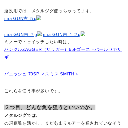
遠投用では、メタルジグ使っちゃってます。
ima GUN吉 ５g
ima GUN吉 ７g
ima GUN吉 １２g
ミノーでトゥイッチしたい時は、
ハンクルZAGGER（ザッガー）65Fゴーストパールワカサ
ギ
パニッシュ 70SP ＜スミス SMITH＞
これらを使う事が多いです。
２つ目、どんな魚を狙うといいのか。
メタルジグでは、
の飛距離を活かし、まだあまりルアーを通されていなそう