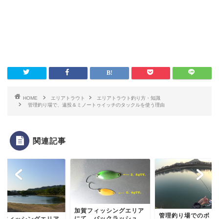
HOME
エリアトラウト
エリアトラウト釣り方・知識
管理釣り場で、遠投＆ミノートゥイッチのタックルを使う理由
関連記事
加賀フィッシングエリア
管理釣り場でのボト
にて、バックラッシュ
賀フィッシングエリア