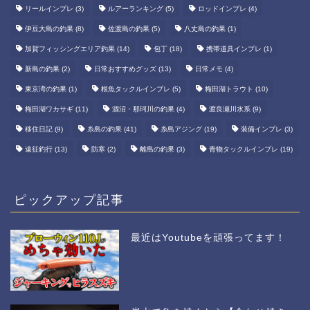
リールインプレ
(3)
ルアーランキング
(5)
ロッドインプレ
(4)
伊豆大島の釣果
(8)
佐渡島の釣果
(5)
八丈島の釣果
(1)
加賀フィッシングエリア釣果
(14)
包丁
(18)
携帯道具インプレ
(1)
新島の釣果
(2)
日常おすすめグッズ
(13)
日常メモ
(4)
東京湾の釣果
(1)
根魚タックルインプレ
(5)
梅田湖トラウト
(10)
梅田湖ワカサギ
(11)
涸沼・那珂川の釣果
(4)
渡良瀬川水系
(9)
移住日記
(9)
糸島の釣果
(41)
糸島アジング
(19)
装備インプレ
(3)
遠征釣行
(13)
防寒
(2)
離島の釣果
(3)
青物タックルインプレ
(19)
ピックアップ記事
最近はYoutubeを頑張ってます！