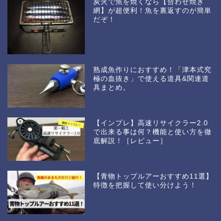
炭火で魚を焼くなら【合わせ焼き
網】が超便利！魚を裏返すのが簡単
だぞ！
熟成魚作りにおすすめ！「津本式究
極の血抜き」で使える道具&関連道
具まとめ。
【インプレ】高速リサイクラー2.0
で出来る事は何？機能と使い方を徹
底解説！［レビュー］
【青物トップルアーおすすめ11選】
特徴を把握して使い分けよう！