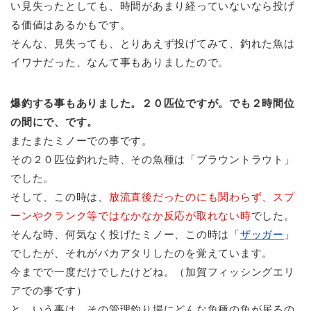
い見失ったとしても、時間があまり経っていないなら投げ
る価値はあるかもです。
そんな、見失っても、とりあえず投げてみて、釣れた魚は
イワナだった、なんて事もありましたので。
爆釣する事もありました。２０匹位ですが。でも２時間位
の間にで、です。
またまたミノーでの事です。
その２０匹位釣れた時、その魚種は「ブラウントラウト」
でした。
そして、この時は、
放流直後だったのにも関わらず、スプ
ーンやクランク等ではなかなか反応が取れない時
でした。
そんな時、何気なく投げたミノー、この時は「
ザッガー
」
でしたが、それがバカアタリしたのを覚えています。
今までで一度だけでしたけどね。（加賀フィッシングエリ
アでの事です）
と、いう事は、その管理釣り場にどんな魚種の魚が居るの