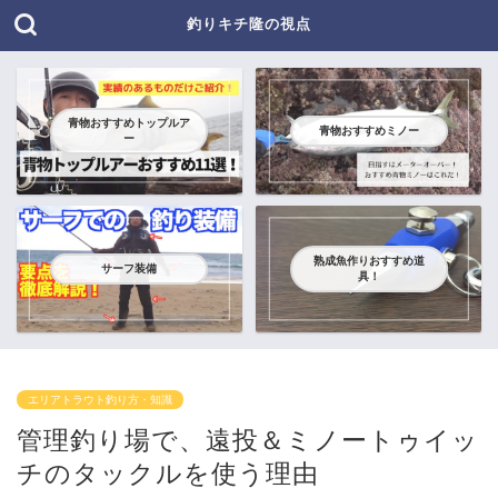
釣りキチ隆の視点
青物おすすめトップルア
青物おすすめミノー
ー
熟成魚作りおすすめ道
サーフ装備
具！
エリアトラウト釣り方・知識
管理釣り場で、遠投＆ミノートゥイッ
チのタックルを使う理由