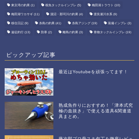
東京湾の釣果
(1)
根魚タックルインプレ
(5)
梅田湖トラウト
(10)
梅田湖ワカサギ
(11)
涸沼・那珂川の釣果
(4)
渡良瀬川水系
(9)
移住日記
(9)
糸島の釣果
(41)
糸島アジング
(19)
装備インプレ
(3)
遠征釣行
(13)
防寒
(2)
離島の釣果
(3)
青物タックルインプレ
(19)
ピックアップ記事
最近はYoutubeを頑張ってます！
熟成魚作りにおすすめ！「津本式究
極の血抜き」で使える道具&関連道
具まとめ。
藤次郎プロ骨スキ包丁を徹底レビュ