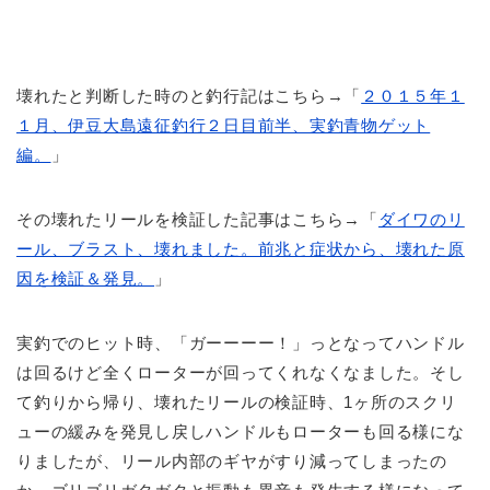
壊れたと判断した時のと釣行記はこちら→「
２０１５年１
１月、伊豆大島遠征釣行２日目前半、実釣青物ゲット
編。
」
その壊れたリールを検証した記事はこちら→「
ダイワのリ
ール、ブラスト、壊れました。前兆と症状から、壊れた原
因を検証＆発見。
」
実釣でのヒット時、「ガーーーー！」っとなってハンドル
は回るけど全くローターが回ってくれなくなました。そし
て釣りから帰り、壊れたリールの検証時、1ヶ所のスクリ
ューの緩みを発見し戻しハンドルもローターも回る様にな
りましたが、リール内部のギヤがすり減ってしまったの