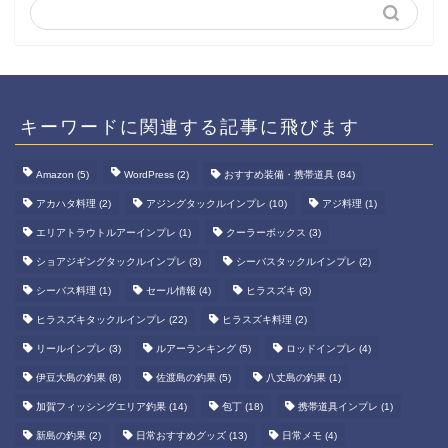
キーワードに関連する記事に飛びます
Amazon
(5)
WordPress
(2)
おすすめ装備・携帯道具
(84)
アカハタ料理
(2)
アジングタックルインプレ
(10)
アジ料理
(1)
エリアトラウトルアーインプレ
(1)
クーラーボックス
(3)
ショアジギングタックルインプレ
(3)
シーバスタックルインプレ
(2)
シーバス料理
(1)
セール情報
(4)
ヒラスズキ
(3)
ヒラスズキタックルインプレ
(22)
ヒラスズキ料理
(2)
リールインプレ
(3)
ルアーランキング
(5)
ロッドインプレ
(4)
伊豆大島の釣果
(8)
佐渡島の釣果
(5)
八丈島の釣果
(1)
加賀フィッシングエリア釣果
(14)
包丁
(18)
携帯道具インプレ
(1)
新島の釣果
(2)
日常おすすめグッズ
(13)
日常メモ
(4)