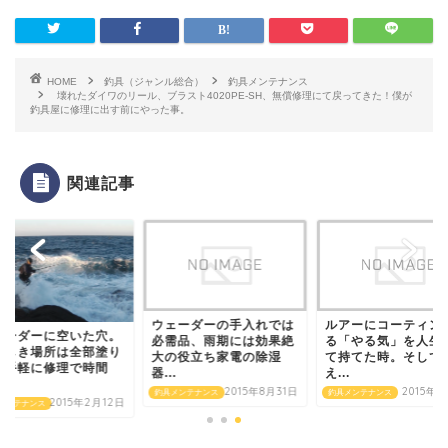
HOME
釣具（ジャンル総合）
釣具メンテナンス
壊れたダイワのリール、ブラスト4020PE-SH、無償修理にて戻ってきた！僕が
釣具屋に修理に出す前にやった事。
関連記事
ウェーダーの手入れでは
ルアーにコーティン
ェーダーに空いた穴。
必需品、雨期には効果絶
る「やる気」を人生
わしき場所は全部塗り
大の役立ち家電の除湿
て持てた時。そして
り手軽に修理で時間
器...
え...
.
2015年8月31日
2015年2
釣具メンテナンス
釣具メンテナンス
2015年2月12日
メンテナンス