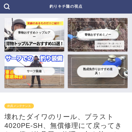
釣りキチ隆の視点
青物おすすめトップルア
青物おすすめミノー
ー
熟成魚作りおすすめ道
サーフ装備
具！
釣具メンテナンス
壊れたダイワのリール、ブラスト
4020PE-SH、無償修理にて戻ってき