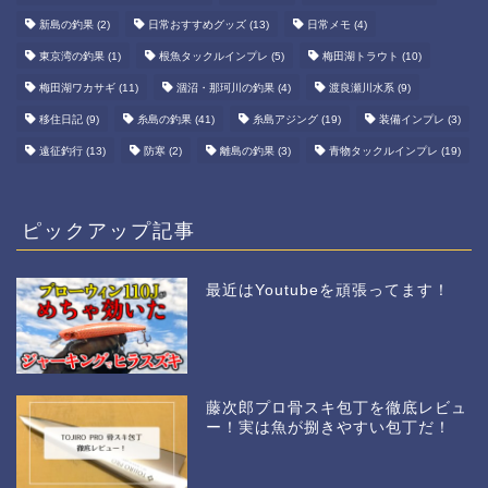
新島の釣果
(2)
日常おすすめグッズ
(13)
日常メモ
(4)
東京湾の釣果
(1)
根魚タックルインプレ
(5)
梅田湖トラウト
(10)
梅田湖ワカサギ
(11)
涸沼・那珂川の釣果
(4)
渡良瀬川水系
(9)
移住日記
(9)
糸島の釣果
(41)
糸島アジング
(19)
装備インプレ
(3)
遠征釣行
(13)
防寒
(2)
離島の釣果
(3)
青物タックルインプレ
(19)
ピックアップ記事
最近はYoutubeを頑張ってます！
藤次郎プロ骨スキ包丁を徹底レビュ
ー！実は魚が捌きやすい包丁だ！