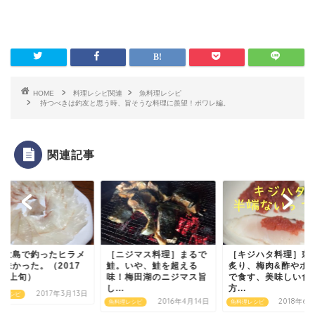
HOME
料理レシピ関連
魚料理レシピ
持つべきは釣友と思う時、旨そうな料理に羨望！ポワレ編。
関連記事
豆大島で釣ったヒラメ
［ニジマス料理］まるで
［キジハタ料理］刺
美味かった。（2017
鮭。いや、鮭を超える
炙り、梅肉&酢やポ
3月上旬）
味！梅田湖のニジマス旨
で食す、美味しい食
し...
方...
2017年3月13日
理レシピ
2016年4月14日
2018年6
魚料理レシピ
魚料理レシピ