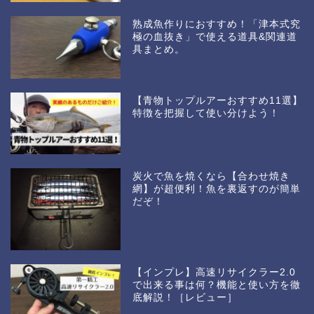
熟成魚作りにおすすめ！「津本式究
極の血抜き」で使える道具&関連道
具まとめ。
【青物トップルアーおすすめ11選】
特徴を把握して使い分けよう！
炭火で魚を焼くなら【合わせ焼き
網】が超便利！魚を裏返すのが簡単
だぞ！
【インプレ】高速リサイクラー2.0
で出来る事は何？機能と使い方を徹
底解説！［レビュー］