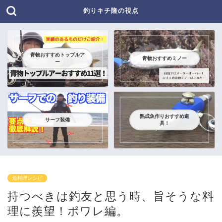
釣りキチ隆の視点
青物おすすめトップルア
青物おすすめミノー
ー
熟成魚作りおすすめ道
サーフ装備
具！
魚料理レシピ
持つべきは釣友と思う時、旨そうな料
理に羨望！ポワレ編。