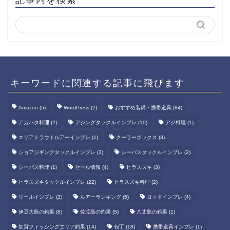
キーワードに関連する記事に飛びます
Amazon
(5)
WordPress
(2)
おすすめ装備・携帯道具
(84)
アカハタ料理
(2)
アジングタックルインプレ
(10)
アジ料理
(1)
エリアトラウトルアーインプレ
(1)
クーラーボックス
(3)
ショアジギングタックルインプレ
(3)
シーバスタックルインプレ
(2)
シーバス料理
(1)
セール情報
(4)
ヒラスズキ
(3)
ヒラスズキタックルインプレ
(22)
ヒラスズキ料理
(2)
リールインプレ
(3)
ルアーランキング
(5)
ロッドインプレ
(4)
伊豆大島の釣果
(8)
佐渡島の釣果
(5)
八丈島の釣果
(1)
加賀フィッシングエリア釣果
(14)
包丁
(18)
携帯道具インプレ
(1)