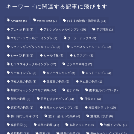
キーワードに関連する記事に飛びます
Amazon
(5)
WordPress
(2)
おすすめ装備・携帯道具
(84)
アカハタ料理
(2)
アジングタックルインプレ
(10)
アジ料理
(1)
エリアトラウトルアーインプレ
(1)
クーラーボックス
(3)
ショアジギングタックルインプレ
(3)
シーバスタックルインプレ
(2)
シーバス料理
(1)
セール情報
(4)
ヒラスズキ
(3)
ヒラスズキタックルインプレ
(22)
ヒラスズキ料理
(2)
リールインプレ
(3)
ルアーランキング
(5)
ロッドインプレ
(4)
伊豆大島の釣果
(8)
佐渡島の釣果
(5)
八丈島の釣果
(1)
加賀フィッシングエリア釣果
(14)
包丁
(18)
携帯道具インプレ
(1)
新島の釣果
(2)
日常おすすめグッズ
(13)
日常メモ
(4)
東京湾の釣果
(1)
根魚タックルインプレ
(5)
梅田湖トラウト
(10)
梅田湖ワカサギ
(11)
涸沼・那珂川の釣果
(4)
渡良瀬川水系
(9)
移住日記
(9)
糸島の釣果
(41)
糸島アジング
(19)
装備インプレ
(3)
遠征釣行
(13)
防寒
(2)
離島の釣果
(3)
青物タックルインプレ
(19)