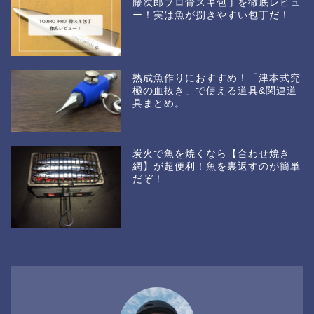
藤次郎プロ骨スキ包丁を徹底レビュ
ー！実は魚が捌きやすい包丁だ！
熟成魚作りにおすすめ！「津本式究
極の血抜き」で使える道具&関連道
具まとめ。
炭火で魚を焼くなら【合わせ焼き
網】が超便利！魚を裏返すのが簡単
だぞ！