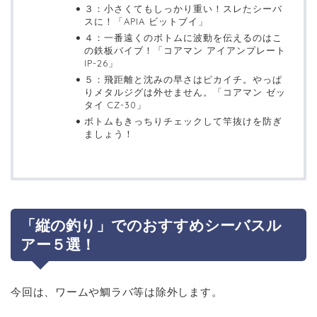
３：小さくてもしっかり重い！スレたシーバ
スに！「APIA ビットブイ」
４：一番遠くのボトムに波動を伝えるのはこ
の鉄板バイブ！「コアマン アイアンプレート
IP-26」
５：飛距離と沈みの早さはピカイチ。やっぱ
りメタルジグは外せません。「コアマン ゼッ
タイ CZ-30」
ボトムもきっちりチェックして竿抜けを防ぎ
ましょう！
「縦の釣り」でのおすすめシーバスル
アー５選！
今回は、ワームや鯛ラバ等は除外します。