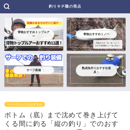
釣りキチ隆の視点
青物おすすめトップルア
青物おすすめミノー
ー
熟成魚作りおすすめ道
サーフ装備
具！
シーバスタックルおすすめ
ボトム（底）まで沈めて巻き上げて
くる間に釣る「縦の釣り」でのおす