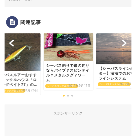
関連記事
シーバス釣りで縦の釣り
【シーバスライン&
ならバイブ？スピンテイ
ダー】涸沼でのおす
シーバスルアーおすす
ル？メタルジグ？ワー
ラインシステム
】タックルハウス「ロ
ム...
2014年10
ングベイト77」の...
シーバスタックルおすすめ
2015年9月17日
シーバスタックルおすすめ
2018年1月26日
バスタックルおすすめ
スポンサーリンク