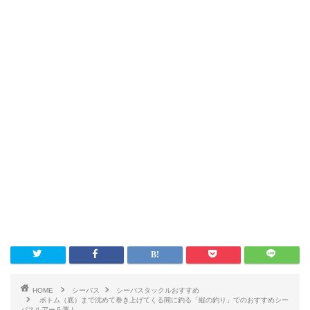
HOME
シーバス
シーバスタックルおすすめ
ボトム（底）まで沈めて巻き上げてくる間に釣る「縦の釣り」でのおすすめシー
バスルアー５選！