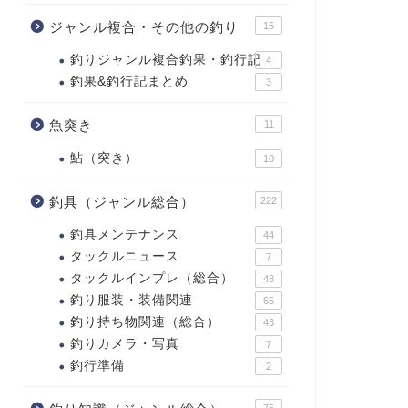
ジャンル複合・その他の釣り
15
釣りジャンル複合釣果・釣行記
4
釣果&釣行記まとめ
3
魚突き
11
鮎（突き）
10
釣具（ジャンル総合）
222
釣具メンテナンス
44
タックルニュース
7
タックルインプレ（総合）
48
釣り服装・装備関連
65
釣り持ち物関連（総合）
43
釣りカメラ・写真
7
釣行準備
2
75