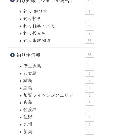
釣り知識（ジャンル総合）
釣り 結び方
8
釣り哲学
5
釣り雑学・メモ
17
釣り役立ち
9
釣り事故関連
36
釣り場情報
58
伊豆大島
8
八丈島
5
離島
3
新島
6
加賀フィッシングエリア
1
糸島
8
佐渡島
6
佐野
1
九州
5
新潟
2