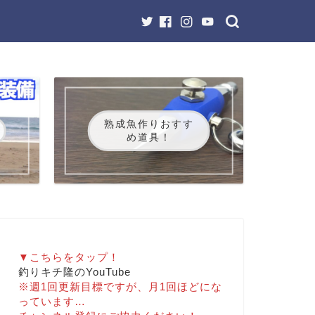
熟成魚作りおすす
め道具！
▼こちらをタップ！
釣りキチ隆のYouTube
※週1回更新目標ですが、月1回ほどにな
っています…