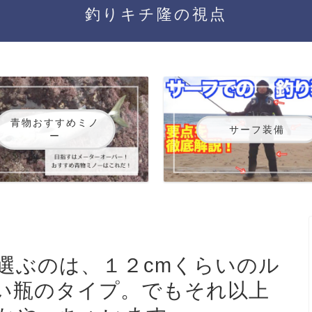
釣りキチ隆の視点
青物おすすめミノ
サーフ装備
ー
選ぶのは、１２cmくらいのル
い瓶のタイプ。でもそれ以上