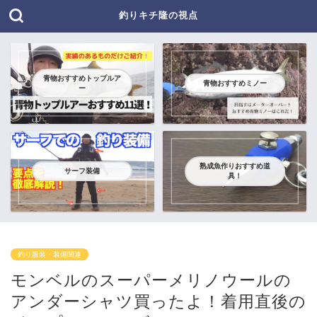
釣りキチ隆の視点
青物おすすめトップルア
青物おすすめミノー
ー
熟成魚作りおすすめ道
サーフ装備
具！
釣り服装・装備関連
モンベルのスーパーメリノウールの
アンダーシャツ買ったよ！着用直後の