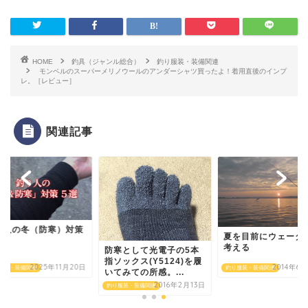
HOME
釣具（ジャンル総合）
釣り服装・装備関連
モンベルのスーパーメリノウールのアンダーシャツ買ったよ！着用直後のインプ
レ。［レビュー］
関連記事
り人の冬（防寒）対策
夏を目前にウェーダ
考える
防寒として光電子の5本
指ソックス(Y5124)を履
2025年11月20日
2014年6
服装・装備関連
釣り服装・装備関連
いてみての所感。...
2016年2月13日
釣り服装・装備関連