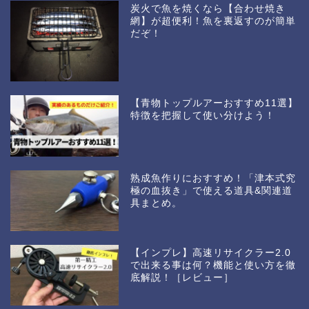
炭火で魚を焼くなら【合わせ焼き
網】が超便利！魚を裏返すのが簡単
だぞ！
【青物トップルアーおすすめ11選】
特徴を把握して使い分けよう！
熟成魚作りにおすすめ！「津本式究
極の血抜き」で使える道具&関連道
具まとめ。
【インプレ】高速リサイクラー2.0
で出来る事は何？機能と使い方を徹
底解説！［レビュー］