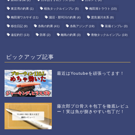
東京湾の釣果
(1)
根魚タックルインプレ
(5)
梅田湖トラウト
(10)
梅田湖ワカサギ
(11)
涸沼・那珂川の釣果
(4)
渡良瀬川水系
(9)
移住日記
(9)
糸島の釣果
(41)
糸島アジング
(19)
装備インプレ
(3)
遠征釣行
(13)
防寒
(2)
離島の釣果
(3)
青物タックルインプレ
(19)
ピックアップ記事
最近はYoutubeを頑張ってます！
藤次郎プロ骨スキ包丁を徹底レビュ
ー！実は魚が捌きやすい包丁だ！