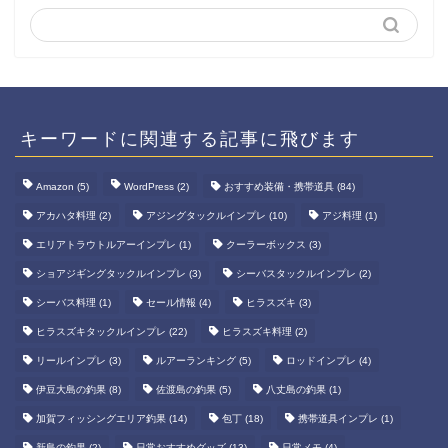
キーワードに関連する記事に飛びます
Amazon
(5)
WordPress
(2)
おすすめ装備・携帯道具
(84)
アカハタ料理
(2)
アジングタックルインプレ
(10)
アジ料理
(1)
エリアトラウトルアーインプレ
(1)
クーラーボックス
(3)
ショアジギングタックルインプレ
(3)
シーバスタックルインプレ
(2)
シーバス料理
(1)
セール情報
(4)
ヒラスズキ
(3)
ヒラスズキタックルインプレ
(22)
ヒラスズキ料理
(2)
リールインプレ
(3)
ルアーランキング
(5)
ロッドインプレ
(4)
伊豆大島の釣果
(8)
佐渡島の釣果
(5)
八丈島の釣果
(1)
加賀フィッシングエリア釣果
(14)
包丁
(18)
携帯道具インプレ
(1)
新島の釣果
(2)
日常おすすめグッズ
(13)
日常メモ
(4)