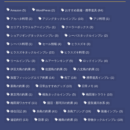
Amazon
(5)
WordPress
(2)
おすすめ装備・携帯道具
(84)
アカハタ料理
(2)
アジングタックルインプレ
(10)
アジ料理
(1)
エリアトラウトルアーインプレ
(1)
クーラーボックス
(3)
ショアジギングタックルインプレ
(3)
シーバスタックルインプレ
(2)
シーバス料理
(1)
セール情報
(4)
ヒラスズキ
(3)
ヒラスズキタックルインプレ
(22)
ヒラスズキ料理
(2)
リールインプレ
(3)
ルアーランキング
(5)
ロッドインプレ
(4)
伊豆大島の釣果
(8)
佐渡島の釣果
(5)
八丈島の釣果
(1)
加賀フィッシングエリア釣果
(14)
包丁
(18)
携帯道具インプレ
(1)
新島の釣果
(2)
日常おすすめグッズ
(13)
日常メモ
(4)
東京湾の釣果
(1)
根魚タックルインプレ
(5)
梅田湖トラウト
(10)
梅田湖ワカサギ
(11)
涸沼・那珂川の釣果
(4)
渡良瀬川水系
(9)
移住日記
(9)
糸島の釣果
(41)
糸島アジング
(19)
装備インプレ
(3)
遠征釣行
(13)
防寒
(2)
離島の釣果
(3)
青物タックルインプレ
(19)