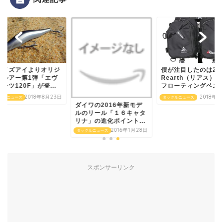
レイズアイよりオリジ
僕が注目したのは2
ルルアー第1弾「エヴ
Rearth（リアス）
ーツ120F」が登...
フローティングベス..
2018年8月23日
2018年
クルニュース
タックルニュース
ダイワの2016年新モデ
ルのリール「１６キャタ
リナ」の進化ポイント...
2016年1月28日
タックルニュース
スポンサーリンク