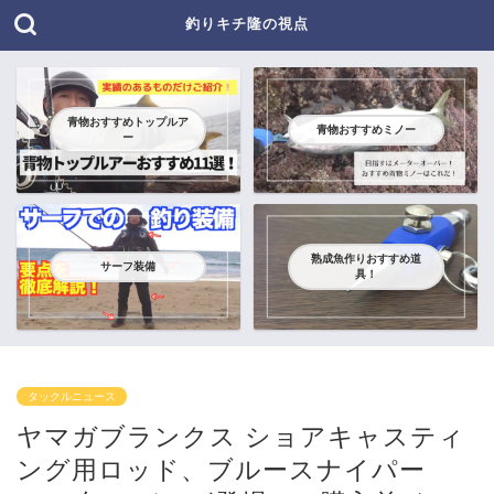
釣りキチ隆の視点
青物おすすめトップルア
青物おすすめミノー
ー
熟成魚作りおすすめ道
サーフ装備
具！
タックルニュース
ヤマガブランクス ショアキャスティ
ング用ロッド、ブルースナイパー