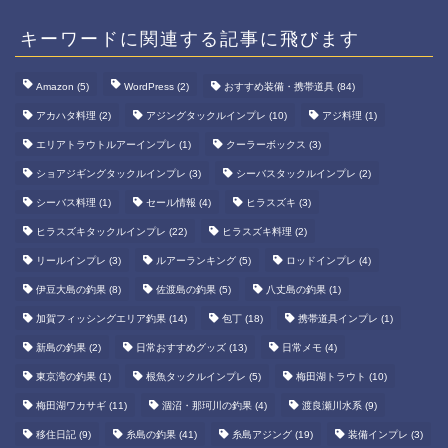
キーワードに関連する記事に飛びます
Amazon
(5)
WordPress
(2)
おすすめ装備・携帯道具
(84)
アカハタ料理
(2)
アジングタックルインプレ
(10)
アジ料理
(1)
エリアトラウトルアーインプレ
(1)
クーラーボックス
(3)
ショアジギングタックルインプレ
(3)
シーバスタックルインプレ
(2)
シーバス料理
(1)
セール情報
(4)
ヒラスズキ
(3)
ヒラスズキタックルインプレ
(22)
ヒラスズキ料理
(2)
リールインプレ
(3)
ルアーランキング
(5)
ロッドインプレ
(4)
伊豆大島の釣果
(8)
佐渡島の釣果
(5)
八丈島の釣果
(1)
加賀フィッシングエリア釣果
(14)
包丁
(18)
携帯道具インプレ
(1)
新島の釣果
(2)
日常おすすめグッズ
(13)
日常メモ
(4)
東京湾の釣果
(1)
根魚タックルインプレ
(5)
梅田湖トラウト
(10)
梅田湖ワカサギ
(11)
涸沼・那珂川の釣果
(4)
渡良瀬川水系
(9)
移住日記
(9)
糸島の釣果
(41)
糸島アジング
(19)
装備インプレ
(3)