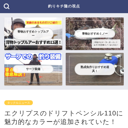
釣りキチ隆の視点
青物おすすめトップルア
青物おすすめミノー
ー
熟成魚作りおすすめ道
サーフ装備
具！
タックルニュース
エクリプスのドリフトペンシル110に
魅力的なカラーが追加されていた！