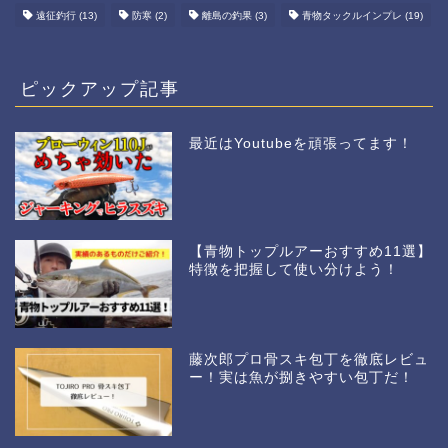
遠征釣行
(13)
防寒
(2)
離島の釣果
(3)
青物タックルインプレ
(19)
ピックアップ記事
最近はYoutubeを頑張ってます！
【青物トップルアーおすすめ11選】
特徴を把握して使い分けよう！
藤次郎プロ骨スキ包丁を徹底レビュ
ー！実は魚が捌きやすい包丁だ！