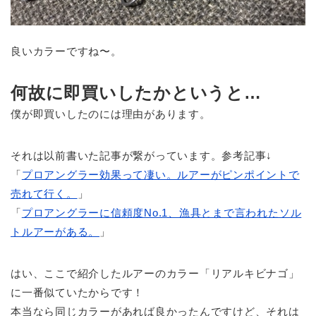
良いカラーですね〜。
何故に即買いしたかというと…
僕が即買いしたのには理由があります。
それは以前書いた記事が繋がっています。参考記事↓
「
プロアングラー効果って凄い。ルアーがピンポイントで
売れて行く。
」
「
プロアングラーに信頼度No.1、漁具とまで言われたソル
トルアーがある。
」
はい、ここで紹介したルアーのカラー「リアルキビナゴ」
に一番似ていたからです！
本当なら同じカラーがあれば良かったんですけど、それは