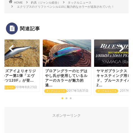
HOME
釣具（ジャンル総合）
タックルニュース
エクリプスのドリフトペンシル110に魅力的なカラーが追加されていた！
関連記事
レイズアイよりオリジ
プロアングラーのヒデは
ヤマガブランクス シ
ルルアー第1弾「エヴ
やし氏が使用しているル
キャスティング用ロ
ーツ120F」が登...
アーのカラーが魅力的
ド、ブルースナイパ
過...
2...
2018年8月23日
クルニュース
2017年3月31日
2017年
タックルニュース
タックルニュース
スポンサーリンク