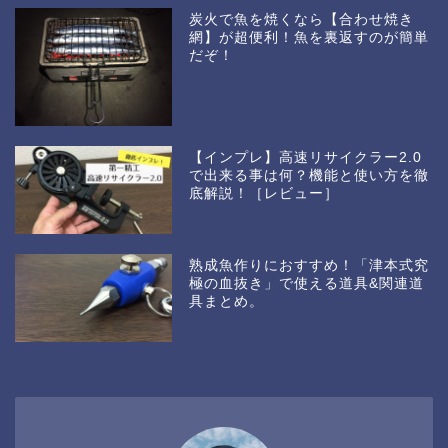
炭火で魚を焼くなら【合わせ焼き
網】が超便利！魚を裏返すのが簡単
だぞ！
【インプレ】高速リサイクラー2.0
で出来る事は何？機能と使い方を徹
底解説！［レビュー］
熟成魚作りにおすすめ！「津本式究
極の血抜き」で使える道具&関連道
具まとめ。