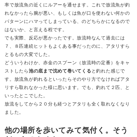
率で放流魚の近くにルアーを通せます。これで放流魚が釣
れなかったら腕が悪い、もしくは魚が口を使わない何かの
パターンにハマってしまっている、のどちらかになるので
はないか、と言える程です。
でも実際、反応が悪かったです。放流時なんて過去には
７、８匹連続ヒットもよくある事だったのに、アタリすら
とるもの大変でした。
どういうわけか、赤金のスプーン（放流時の定番）をキャ
ストしたら
池の底まで沈めて巻いてくる
と釣れた感じで
す。放流魚が釣れるといったらそのやり方でなければアタ
リすら取れなかった様に思います。でも、釣れて２匹、と
いったとこでした。
放流をしてから２０分も経つとアタリも全く取れなくなり
ました。
他の場所を歩いてみて気付く。そう