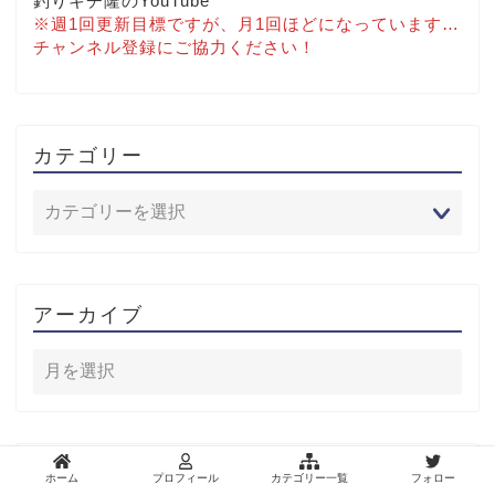
釣りキチ隆のYouTube
※週1回更新目標ですが、月1回ほどになっています…
チャンネル登録にご協力ください！
カテゴリー
アーカイブ
記事内を検索
ホーム
プロフィール
カテゴリー一覧
フォロー