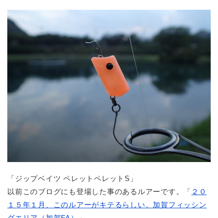
「ジップベイツ ペレットペレットS」
以前このブログにも登場した事のあるルアーです。「
２０
１５年１月、このルアーがキテるらしい。加賀フィッシン
グエリア（加賀FA）
」