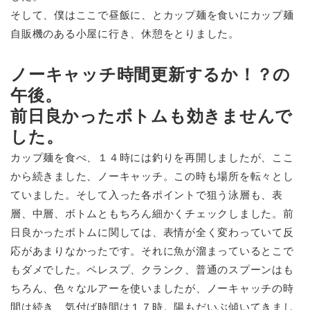
そして、僕はここで昼飯に、とカップ麺を食いにカップ麺
自販機のある小屋に行き、休憩をとりました。
ノーキャッチ時間更新するか！？の
午後。
前日良かったボトムも効きませんで
した。
カップ麺を食べ、１４時には釣りを再開しましたが、ここ
から続きました、ノーキャッチ。この時も場所を転々とし
ていました。そして入った各ポイントで狙う泳層も、表
層、中層、ボトムともちろん細かくチェックしました。前
日良かったボトムに関しては、表情が全く変わっていて反
応があまりなかったです。それに魚が溜まっているとこで
もダメでした。ペレスプ、クランク、普通のスプーンはも
ちろん、色々なルアーを使いましたが、ノーキャッチの時
間は続き、気付ば時間は１７時。陽もだいぶ傾いてきまし