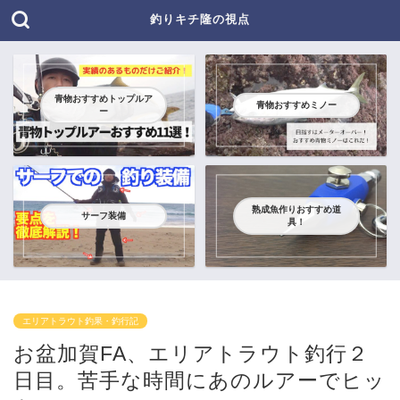
釣りキチ隆の視点
青物おすすめトップルア
青物おすすめミノー
ー
熟成魚作りおすすめ道
サーフ装備
具！
エリアトラウト釣果・釣行記
お盆加賀FA、エリアトラウト釣行２
日目。苦手な時間にあのルアーでヒッ