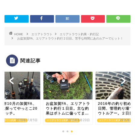
HOME
エリアトラウト
エリアトラウト釣果・釣行記
お盆加賀FA、エリアトラウト釣行２日目。苦手な時間にあのルアーでヒット！
関連記事
18年10月の加賀FA、
お盆加賀FA、エリアトラ
2016年の釣り初め
寧に探ってやっとこ20
ウト釣行１日目。主な釣
日間、管理釣り場で
キャッチ。
果はボトムに偏ってま...
ウトルアー。２日目加.
2018年11月5日
2015年8月20日
2016年1
アトラウト釣果・釣行記
エリアトラウト釣果・釣行記
エリアトラウト釣果・釣行記