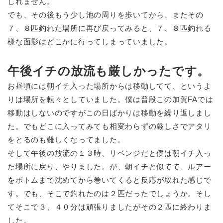
しれません。
でも、その後もう少し池の周りを歩いてから、またその
７、８匹釣れた場所に再び戻ってみると、７、８匹釣れる
様な面影はどこかに行ってしまっていました。
午後イチの放流も厳しかったです。
お昼頃には朝イチ入った場所からは移動してて、というよ
りは場所を転々としていました。僕は普段この加賀FAでは
移動はしないのですがこの日ばかりは移動を繰り返しまし
た。でもどこに入ってみても相変わらずの厳しさでアタリ
をとるのも難しくなってました。
そして午後の放流の１３時、リベンジだと僕は朝イチ入っ
た場所に戻り、やりました。が、朝イチと似てて、ルアー
をボトムまで沈めてから巻いてくると反応が取れた感じで
す。でも、そこで釣れたのは２匹だったでしょうか。そし
てそこで３、４０分は頑張りましたがその２匹に終わりま
した。