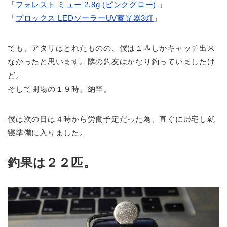
「
フォレスト ミュー 2.8g (ピンクグロー)
」
「
プロックス LEDソーラーUV蓄光器3灯
」
でも、アタリはとれたものの、僕は１匹しかキャッチ出来
なかったと思います。隣の釣友はかなり釣っていましたけ
ど。
そして閉場の１９時、納竿。
僕は次の日は４時から労働予定だった為、直ぐに帰宅し就
寝準備に入りました。
釣果は２２匹。