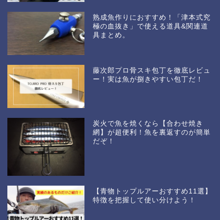
熟成魚作りにおすすめ！「津本式究
極の血抜き」で使える道具&関連道
具まとめ。
藤次郎プロ骨スキ包丁を徹底レビュ
ー！実は魚が捌きやすい包丁だ！
炭火で魚を焼くなら【合わせ焼き
網】が超便利！魚を裏返すのが簡単
だぞ！
【青物トップルアーおすすめ11選】
特徴を把握して使い分けよう！