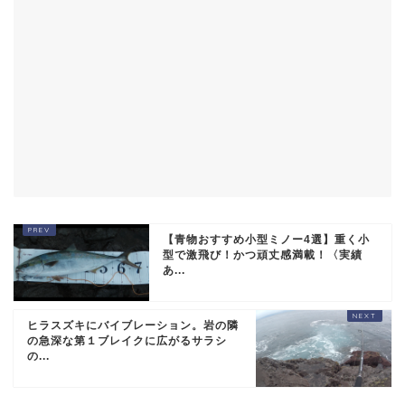
【青物おすすめ小型ミノー4選】重く小
型で激飛び！かつ頑丈感満載！〈実績
あ...
ヒラスズキにバイブレーション。岩の隣
の急深な第１ブレイクに広がるサラシ
の...