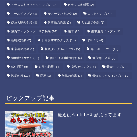
ヒラスズキタックルインプレ
(22)
ヒラスズキ料理
(2)
リールインプレ
(3)
ルアーランキング
(5)
ロッドインプレ
(4)
伊豆大島の釣果
(8)
佐渡島の釣果
(5)
八丈島の釣果
(1)
加賀フィッシングエリア釣果
(14)
包丁
(18)
携帯道具インプレ
(1)
新島の釣果
(2)
日常おすすめグッズ
(13)
日常メモ
(4)
東京湾の釣果
(1)
根魚タックルインプレ
(5)
梅田湖トラウト
(10)
梅田湖ワカサギ
(11)
涸沼・那珂川の釣果
(4)
渡良瀬川水系
(9)
移住日記
(9)
糸島の釣果
(41)
糸島アジング
(19)
装備インプレ
(3)
遠征釣行
(13)
防寒
(2)
離島の釣果
(3)
青物タックルインプレ
(19)
ピックアップ記事
最近はYoutubeを頑張ってます！