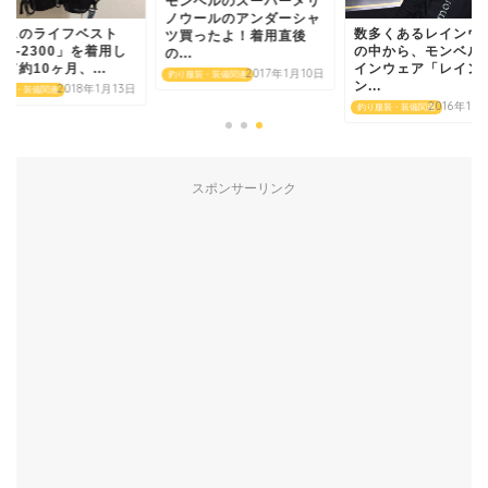
モンベルのスーパーメリ
ノウールのアンダーシャ
アスのライフベスト
数多くあるレインウ
ツ買ったよ！着用直後
LV-2300」を着用し
の中から、モンベル
の...
て約10ヶ月、...
インウェア「レイン
2017年1月10日
釣り服装・装備関連
ン...
2018年1月13日
服装・装備関連
2016年10
釣り服装・装備関連
スポンサーリンク