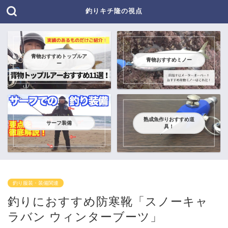
釣りキチ隆の視点
青物おすすめトップルア
青物おすすめミノー
ー
熟成魚作りおすすめ道
サーフ装備
具！
釣り服装・装備関連
釣りにおすすめ防寒靴「スノーキャ
ラバン ウィンターブーツ」