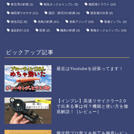
東京湾の釣果
(1)
根魚タックルインプレ
(5)
梅田湖トラウト
(10)
梅田湖ワカサギ
(11)
涸沼・那珂川の釣果
(4)
渡良瀬川水系
(9)
移住日記
(9)
糸島の釣果
(41)
糸島アジング
(19)
装備インプレ
(3)
遠征釣行
(13)
防寒
(2)
離島の釣果
(3)
青物タックルインプレ
(19)
ピックアップ記事
最近はYoutubeを頑張ってます！
【インプレ】高速リサイクラー2.0
で出来る事は何？機能と使い方を徹
底解説！［レビュー］
藤次郎プロ骨スキ包丁を徹底レビュ