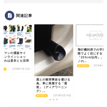
関連記事
飛行機利用での手荷
ークマンの通販サイ
限でよく目にする
、オンラインショッ
「203cm以内」。
！これは是非とも活用
ノの...
...
2015年12
釣り役立ち
2018年1月12日
役立ち
鹿との衝突事故を避ける
為、車に装着する「鹿
笛」（ディアワーニン
グ）...
2015年5月24日
釣り役立ち