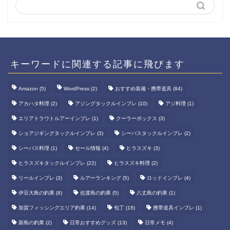
キーワードに関連する記事に飛びます
Amazon
(5)
WordPress
(2)
おすすめ装備・携帯道具
(84)
アカハタ料理
(2)
アジングタックルインプレ
(10)
アジ料理
(1)
エリアトラウトルアーインプレ
(1)
クーラーボックス
(3)
ショアジギングタックルインプレ
(3)
シーバスタックルインプレ
(2)
シーバス料理
(1)
セール情報
(4)
ヒラスズキ
(3)
ヒラスズキタックルインプレ
(22)
ヒラスズキ料理
(2)
リールインプレ
(3)
ルアーランキング
(5)
ロッドインプレ
(4)
伊豆大島の釣果
(8)
佐渡島の釣果
(5)
八丈島の釣果
(1)
加賀フィッシングエリア釣果
(14)
包丁
(18)
携帯道具インプレ
(1)
新島の釣果
(2)
日常おすすめグッズ
(13)
日常メモ
(4)