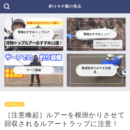
釣りキチ隆の視点
青物おすすめトップルア
青物おすすめミノー
ー
熟成魚作りおすすめ道
サーフ装備
具！
釣り役立ち
［注意喚起］ルアーを根掛かりさせて
回収されるルアートラップに注意！