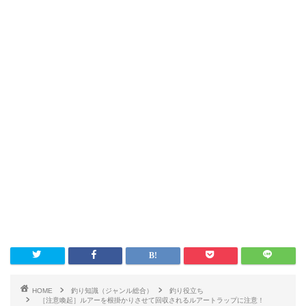
HOME
釣り知識（ジャンル総合）
釣り役立ち
［注意喚起］ルアーを根掛かりさせて回収されるルアートラップに注意！