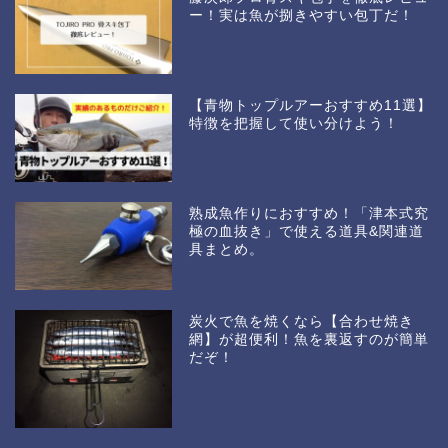
ー！実は魚が捌きやすい包丁だ！
【青物トップルアーおすすめ11選】
特徴を把握して使い分けよう！
熟成魚作りにおすすめ！「津本式究
極の血抜き」で使える道具&関連道
具まとめ。
炭火で魚を焼くなら【合わせ焼き
網】が超便利！魚を裏返すのが簡単
だぞ！