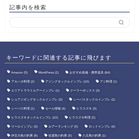
記事内を検索
キーワードに関連する記事に飛びます
Amazon
(5)
WordPress
(2)
おすすめ装備・携帯道具
(84)
アカハタ料理
(2)
アジングタックルインプレ
(10)
アジ料理
(1)
エリアトラウトルアーインプレ
(1)
クーラーボックス
(3)
ショアジギングタックルインプレ
(3)
シーバスタックルインプレ
(2)
シーバス料理
(1)
セール情報
(4)
ヒラスズキ
(3)
ヒラスズキタックルインプレ
(22)
ヒラスズキ料理
(2)
リールインプレ
(3)
ルアーランキング
(5)
ロッドインプレ
(4)
伊豆大島の釣果
(8)
佐渡島の釣果
(5)
八丈島の釣果
(1)