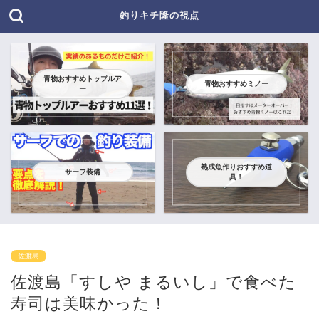
釣りキチ隆の視点
青物おすすめトップルア
青物おすすめミノー
ー
熟成魚作りおすすめ道
サーフ装備
具！
佐渡島
佐渡島「すしや まるいし」で食べた
寿司は美味かった！