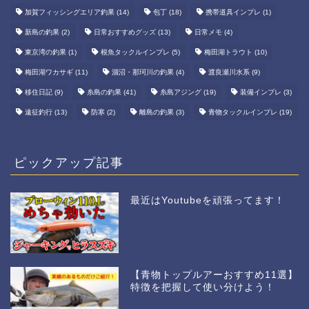
加賀フィッシングエリア釣果
(14)
包丁
(18)
携帯道具インプレ
(1)
新島の釣果
(2)
日常おすすめグッズ
(13)
日常メモ
(4)
東京湾の釣果
(1)
根魚タックルインプレ
(5)
梅田湖トラウト
(10)
梅田湖ワカサギ
(11)
涸沼・那珂川の釣果
(4)
渡良瀬川水系
(9)
移住日記
(9)
糸島の釣果
(41)
糸島アジング
(19)
装備インプレ
(3)
遠征釣行
(13)
防寒
(2)
離島の釣果
(3)
青物タックルインプレ
(19)
ピックアップ記事
最近はYoutubeを頑張ってます！
【青物トップルアーおすすめ11選】
特徴を把握して使い分けよう！