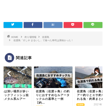
HOME
釣り場情報
佐渡島
佐渡島「すしや まるいし」で食べた寿司は美味かった！
関連記事
渡島は深い場所が多い
佐渡島（佐渡ヶ島）の釣
佐渡島（佐渡ヶ島）
にロックフィッシュ狙
りにおすすめなルアータ
アー釣りとエサ釣り
にはメタル系ルアー
ックルの基準と一例
れる魚・釣果まとめ
.
【釣...
2021年1
佐渡島