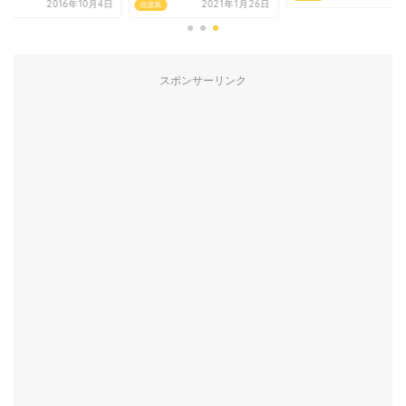
2016年10月4日
2021年1月26日
島
佐渡島
スポンサーリンク