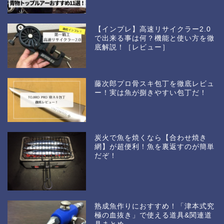
【インプレ】高速リサイクラー2.0
で出来る事は何？機能と使い方を徹
底解説！［レビュー］
藤次郎プロ骨スキ包丁を徹底レビュ
ー！実は魚が捌きやすい包丁だ！
炭火で魚を焼くなら【合わせ焼き
網】が超便利！魚を裏返すのが簡単
だぞ！
熟成魚作りにおすすめ！「津本式究
極の血抜き」で使える道具&関連道