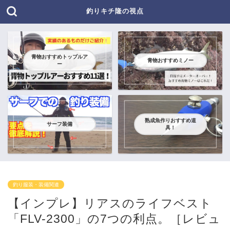
釣りキチ隆の視点
青物おすすめトップルア
青物おすすめミノー
ー
熟成魚作りおすすめ道
サーフ装備
具！
釣り服装・装備関連
【インプレ】リアスのライフベスト
「FLV-2300」の7つの利点。［レビュ