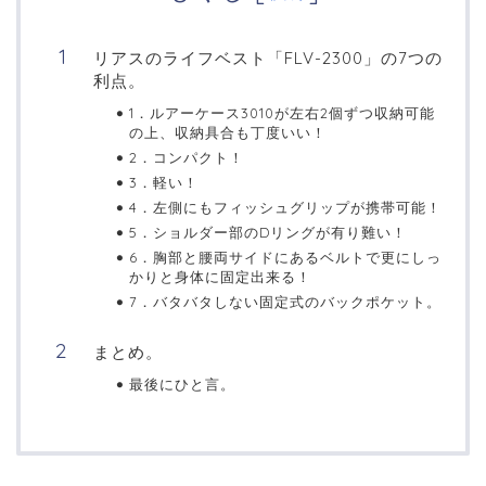
リアスのライフベスト「FLV-2300」の7つの
利点。
1．ルアーケース3010が左右2個ずつ収納可能
の上、収納具合も丁度いい！
2．コンパクト！
3．軽い！
4．左側にもフィッシュグリップが携帯可能！
5．ショルダー部のDリングが有り難い！
6．胸部と腰両サイドにあるベルトで更にしっ
かりと身体に固定出来る！
7．バタバタしない固定式のバックポケット。
まとめ。
最後にひと言。