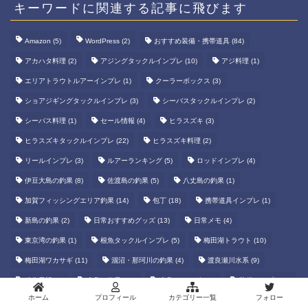
キーワードに関連する記事に飛びます
Amazon
(5)
WordPress
(2)
おすすめ装備・携帯道具
(84)
アカハタ料理
(2)
アジングタックルインプレ
(10)
アジ料理
(1)
エリアトラウトルアーインプレ
(1)
クーラーボックス
(3)
ショアジギングタックルインプレ
(3)
シーバスタックルインプレ
(2)
シーバス料理
(1)
セール情報
(4)
ヒラスズキ
(3)
ヒラスズキタックルインプレ
(22)
ヒラスズキ料理
(2)
リールインプレ
(3)
ルアーランキング
(5)
ロッドインプレ
(4)
伊豆大島の釣果
(8)
佐渡島の釣果
(5)
八丈島の釣果
(1)
加賀フィッシングエリア釣果
(14)
包丁
(18)
携帯道具インプレ
(1)
新島の釣果
(2)
日常おすすめグッズ
(13)
日常メモ
(4)
東京湾の釣果
(1)
根魚タックルインプレ
(5)
梅田湖トラウト
(10)
梅田湖ワカサギ
(11)
涸沼・那珂川の釣果
(4)
渡良瀬川水系
(9)
移住日記
(9)
糸島の釣果
(41)
糸島アジング
(19)
装備インプレ
(3)
ホーム
プロフィール
カテゴリー一覧
フォロー
遠征釣行
(13)
防寒
(2)
離島の釣果
(3)
青物タックルインプレ
(19)