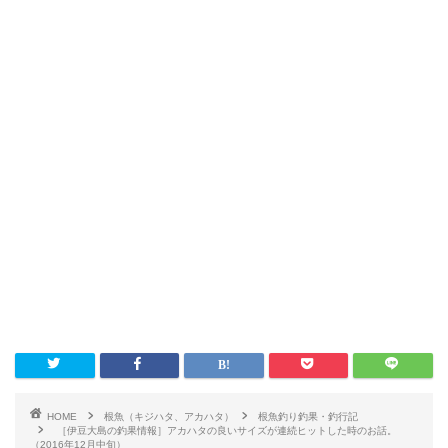
HOME
根魚（キジハタ、アカハタ）
根魚釣り釣果・釣行記
［伊豆大島の釣果情報］アカハタの良いサイズが連続ヒットした時のお話。
（2016年12月中旬）