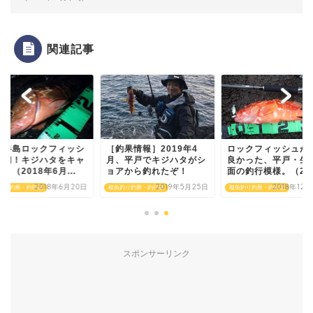
関連記事
島半島ロックフィッシ
［釣果情報］2019年4
ロックフィッシュが
、初！キジハタをキャ
月、平戸でキジハタがシ
良かった、平戸・生
！（2018年6月...
ョアから釣れたぞ！
面の釣行模様。（201.
2018年6月20日
2019年5月25日
2018年12
釣り釣果・釣行記
根魚釣り釣果・釣行記
根魚釣り釣果・釣行記
スポンサーリンク