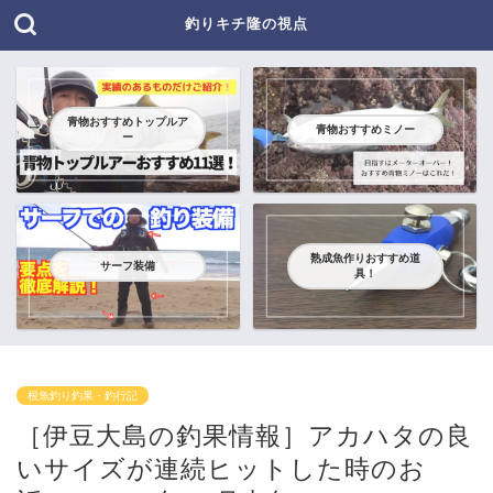
釣りキチ隆の視点
青物おすすめトップルア
青物おすすめミノー
ー
熟成魚作りおすすめ道
サーフ装備
具！
根魚釣り釣果・釣行記
［伊豆大島の釣果情報］アカハタの良
いサイズが連続ヒットした時のお