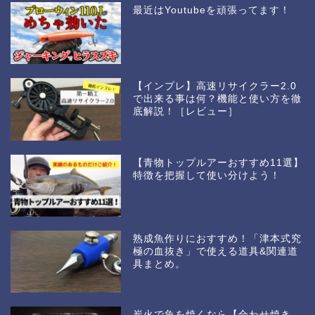
最近はYoutubeを頑張ってます！
【インプレ】高速リサイクラー2.0
で出来る事は何？機能と使い方を徹
底解説！［レビュー］
【青物トップルアーおすすめ11選】
特徴を把握して使い分けよう！
熟成魚作りにおすすめ！「津本式究
極の血抜き」で使える道具&関連道
具まとめ。
炭火で魚を焼くなら【合わせ焼き