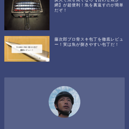
網】が超便利！魚を裏返すのが簡単
だぞ！
藤次郎プロ骨スキ包丁を徹底レビュ
ー！実は魚が捌きやすい包丁だ！