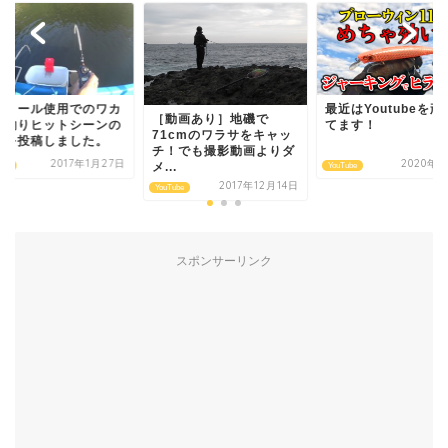
動リール使用でのワカ
最近はYoutubeを頑
［動画あり］地磯で
ギ釣りヒットシーンの
てます！
71cmのワラサをキャッ
画を投稿しました。
チ！でも撮影動画よりダ
2017年1月27日
2020年7
メ...
ube
YouTube
2017年12月14日
YouTube
スポンサーリンク