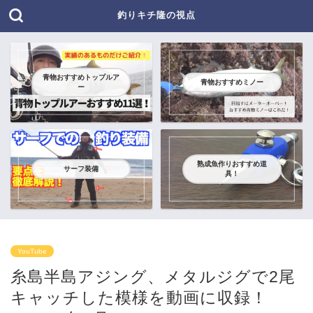
釣りキチ隆の視点
青物おすすめトップルア
青物おすすめミノー
ー
熟成魚作りおすすめ道
サーフ装備
具！
YouTube
糸島半島アジング、メタルジグで2尾
キャッチした模様を動画に収録！