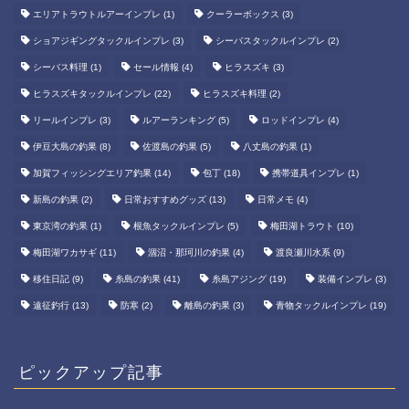
エリアトラウトルアーインプレ
(1)
クーラーボックス
(3)
ショアジギングタックルインプレ
(3)
シーバスタックルインプレ
(2)
シーバス料理
(1)
セール情報
(4)
ヒラスズキ
(3)
ヒラスズキタックルインプレ
(22)
ヒラスズキ料理
(2)
リールインプレ
(3)
ルアーランキング
(5)
ロッドインプレ
(4)
伊豆大島の釣果
(8)
佐渡島の釣果
(5)
八丈島の釣果
(1)
加賀フィッシングエリア釣果
(14)
包丁
(18)
携帯道具インプレ
(1)
新島の釣果
(2)
日常おすすめグッズ
(13)
日常メモ
(4)
東京湾の釣果
(1)
根魚タックルインプレ
(5)
梅田湖トラウト
(10)
梅田湖ワカサギ
(11)
涸沼・那珂川の釣果
(4)
渡良瀬川水系
(9)
移住日記
(9)
糸島の釣果
(41)
糸島アジング
(19)
装備インプレ
(3)
遠征釣行
(13)
防寒
(2)
離島の釣果
(3)
青物タックルインプレ
(19)
ピックアップ記事