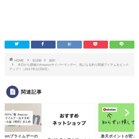
HOME
生活術
節約
本日から開催のAmazonサイバーマンデー、気になる釣り関連アイテムをピック
アップ！（2017年12月8日）
関連記事
mazonプライムデーの
楽天ポイントが貯ま