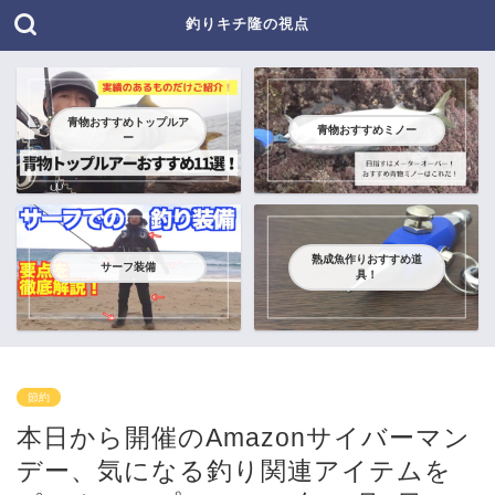
釣りキチ隆の視点
青物おすすめトップルア
青物おすすめミノー
ー
熟成魚作りおすすめ道
サーフ装備
具！
節約
本日から開催のAmazonサイバーマン
デー、気になる釣り関連アイテムを