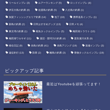
リールインプレ
(3)
ルアーランキング
(5)
ロッドインプレ
(4)
伊豆大島の釣果
(8)
佐渡島の釣果
(5)
八丈島の釣果
(1)
加賀フィッシングエリア釣果
(14)
包丁
(18)
携帯道具インプレ
(1)
新島の釣果
(2)
日常おすすめグッズ
(13)
日常メモ
(4)
東京湾の釣果
(1)
根魚タックルインプレ
(5)
梅田湖トラウト
(10)
梅田湖ワカサギ
(11)
涸沼・那珂川の釣果
(4)
渡良瀬川水系
(9)
移住日記
(9)
糸島の釣果
(41)
糸島アジング
(19)
装備インプレ
(3)
遠征釣行
(13)
防寒
(2)
離島の釣果
(3)
青物タックルインプレ
(19)
ピックアップ記事
最近はYoutubeを頑張ってます！