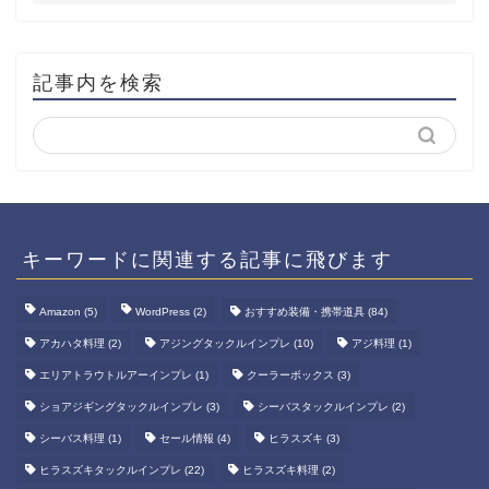
記事内を検索
キーワードに関連する記事に飛びます
Amazon
(5)
WordPress
(2)
おすすめ装備・携帯道具
(84)
アカハタ料理
(2)
アジングタックルインプレ
(10)
アジ料理
(1)
エリアトラウトルアーインプレ
(1)
クーラーボックス
(3)
ショアジギングタックルインプレ
(3)
シーバスタックルインプレ
(2)
シーバス料理
(1)
セール情報
(4)
ヒラスズキ
(3)
ヒラスズキタックルインプレ
(22)
ヒラスズキ料理
(2)