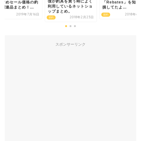
僕が釣具を買う時によく
すすめセール価格の釣
「Rebates」を知
利用しているネットショ
関連品まとめ！...
損してたよ…
ップまとめ。
2019年7月16日
2018年6
節約
2018年2月23日
節約
スポンサーリンク