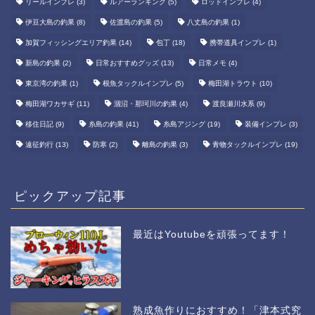
リールインプレ
(3)
ルアーランキング
(5)
ロッドインプレ
(4)
伊豆大島の釣果
(8)
佐渡島の釣果
(5)
八丈島の釣果
(1)
加賀フィッシングエリア釣果
(14)
包丁
(18)
携帯道具インプレ
(1)
新島の釣果
(2)
日常おすすめグッズ
(13)
日常メモ
(4)
東京湾の釣果
(1)
根魚タックルインプレ
(5)
梅田湖トラウト
(10)
梅田湖ワカサギ
(11)
涸沼・那珂川の釣果
(4)
渡良瀬川水系
(9)
移住日記
(9)
糸島の釣果
(41)
糸島アジング
(19)
装備インプレ
(3)
遠征釣行
(13)
防寒
(2)
離島の釣果
(3)
青物タックルインプレ
(19)
ピックアップ記事
最近はYoutubeを頑張ってます！
熟成魚作りにおすすめ！「津本式究