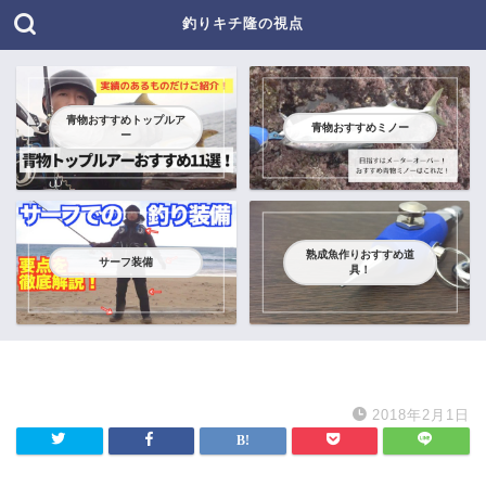
釣りキチ隆の視点
青物おすすめトップルア
青物おすすめミノー
ー
熟成魚作りおすすめ道
サーフ装備
具！
2018年2月1日