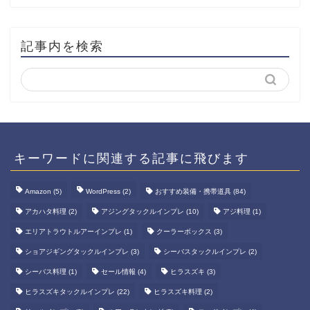
記事内を検索
キーワードに関連する記事に飛びます
Amazon
(5)
WordPress
(2)
おすすめ装備・携帯道具
(84)
アカハタ料理
(2)
アジングタックルインプレ
(10)
アジ料理
(1)
エリアトラウトルアーインプレ
(1)
クーラーボックス
(3)
ショアジギングタックルインプレ
(3)
シーバスタックルインプレ
(2)
シーバス料理
(1)
セール情報
(4)
ヒラスズキ
(3)
ヒラスズキタックルインプレ
(22)
ヒラスズキ料理
(2)