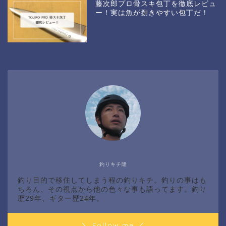
藤次郎プロ骨スキ包丁を徹底レビュ
ー！実は魚が捌きやすい包丁だ！
釣りキチ隆
釣り目的で移住してしまう程の釣りキチ。釣りの事はも
ちろん、その視点から他の色々な事も語ってます。釣り
歴29年、ギター歴24年。
＼ Follow me ／