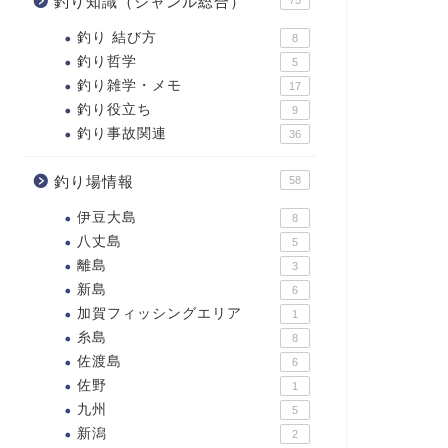
釣り知識（ジャンル総合）
釣り 結び方
8
釣り哲学
5
釣り雑学・メモ
17
釣り役立ち
9
釣り事故関連
36
釣り場情報
58
伊豆大島
8
八丈島
5
離島
3
新島
6
加賀フィッシングエリア
1
糸島
8
佐渡島
6
佐野
1
九州
5
新潟
2