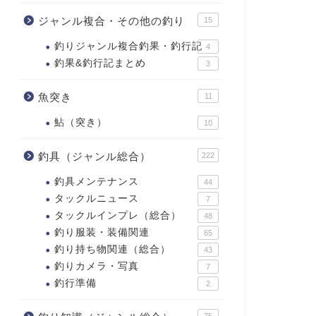
ジャンル複合・その他の釣り
15
釣りジャンル複合釣果・釣行記
4
釣果&釣行記まとめ
3
魚突き
11
鮎（突き）
10
釣具（ジャンル総合）
222
釣具メンテナンス
44
タックルニュース
7
タックルインプレ（総合）
48
釣り服装・装備関連
65
釣り持ち物関連（総合）
43
釣りカメラ・写真
7
釣行準備
2
75