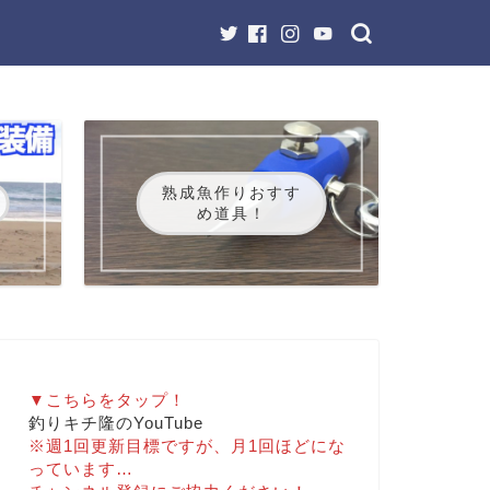
熟成魚作りおすす
め道具！
▼こちらをタップ！
釣りキチ隆のYouTube
※週1回更新目標ですが、月1回ほどにな
っています…